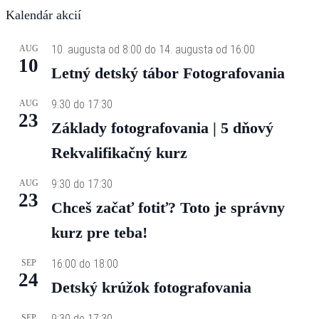
Kalendár akcií
10. augusta od 8:00
do
14. augusta od 16:00
AUG
10
Letný detský tábor Fotografovania
9:30
do
17:30
AUG
23
Základy fotografovania | 5 dňový
Rekvalifikačný kurz
9:30
do
17:30
AUG
23
Chceš začať fotiť? Toto je správny
kurz pre teba!
16:00
do
18:00
SEP
24
Detský krúžok fotografovania
9:30
do
17:30
SEP