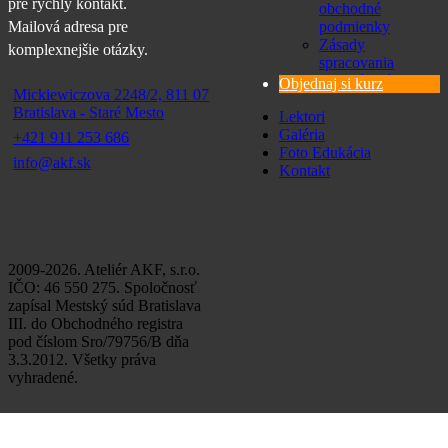
pre rýchly kontakt.
obchodné
Mailová adresa pre
podmienky
Zásady
komplexnejšie otázky.
spracovania
osobných údajov
Objednaj si kurz
Mickiewiczova 2248/2, 811 07
Bratislava - Staré Mesto
Lektori
Galéria
+421 911 253 686
Foto Edukácia
info@akf.sk
Kontakt
2009-2026. Ateliér AKF, s.r.o.
IČO: 46 550 275. Spoločnosť
zapísal Mestský súd Bratislava
III. do Obchodného registra
pod číslom Sro/79756/B dňa
3.3.2012. Všetky práva
vyhradené.