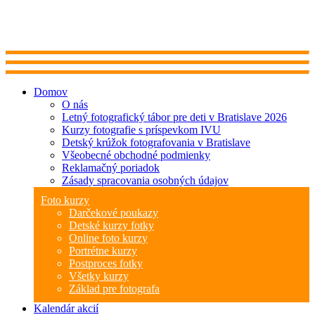
Domov
O nás
Letný fotografický tábor pre deti v Bratislave 2026
Kurzy fotografie s príspevkom IVU
Detský krúžok fotografovania v Bratislave
Všeobecné obchodné podmienky
Reklamačný poriadok
Zásady spracovania osobných údajov
Foto kurzy
Darčekové poukazy
Detské kurzy fotky
Online foto kurzy
Portrétne kurzy
Postproces fotky
Všetky kurzy
Základ pre fotografa
Kalendár akcií