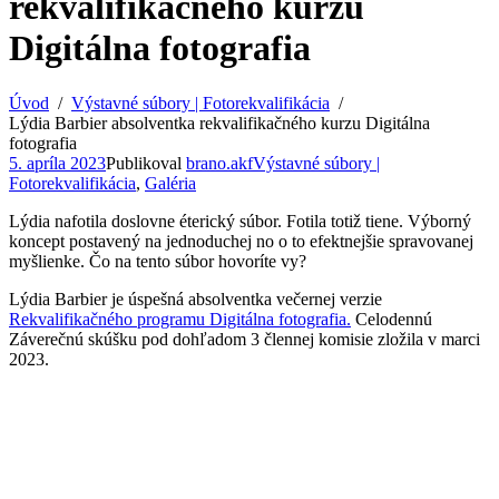
rekvalifikačného kurzu
Digitálna fotografia
Úvod
Výstavné súbory | Fotorekvalifikácia
Lýdia Barbier absolventka rekvalifikačného kurzu Digitálna
fotografia
5. apríla 2023
Publikoval
brano.akf
Výstavné súbory |
Fotorekvalifikácia
,
Galéria
Lýdia nafotila doslovne éterický súbor. Fotila totiž tiene. Výborný
koncept postavený na jednoduchej no o to efektnejšie spravovanej
myšlienke. Čo na tento súbor hovoríte vy?
Lýdia Barbier je úspešná absolventka večernej verzie
Rekvalifikačného programu Digitálna fotografia.
Celodennú
Záverečnú skúšku pod dohľadom 3 člennej komisie zložila v marci
2023.