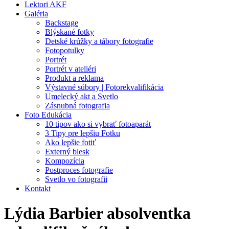
Lektori AKF
Galéria
Backstage
Blýskané fotky
Detské krúžky a tábory fotografie
Fotopotulky
Portrét
Portrét v ateliéri
Produkt a reklama
Výstavné súbory | Fotorekvalifikácia
Umelecký akt a Svetlo
Zásnubná fotografia
Foto Edukácia
10 tipov ako si vybrať fotoaparát
3 Tipy pre lepšiu Fotku
Ako lepšie fotiť
Externý blesk
Kompozícia
Postproces fotografie
Svetlo vo fotografii
Kontakt
Lýdia Barbier absolventka