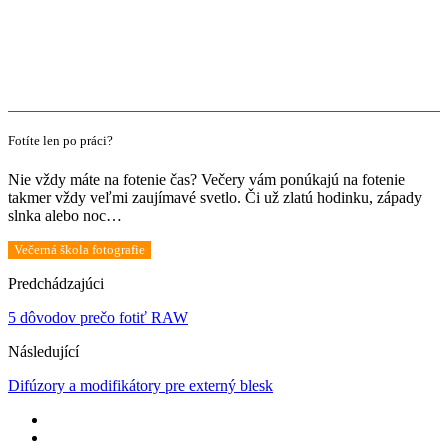
Fotíte len po práci?
Nie vždy máte na fotenie čas? Večery vám ponúkajú na fotenie
takmer vždy veľmi zaujímavé svetlo. Či už zlatú hodinku, západy
slnka alebo noc…
Večerná škola fotografie
Predchádzajúci
5 dôvodov prečo fotiť RAW
Následující
Difúzory a modifikátory pre externý blesk