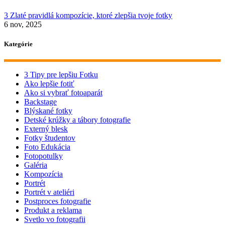
3 Zlaté pravidlá kompozície, ktoré zlepšia tvoje fotky
6 nov, 2025
Kategórie
3 Tipy pre lepšiu Fotku
Ako lepšie fotiť
Ako si vybrať fotoaparát
Backstage
Blýskané fotky
Detské krúžky a tábory fotografie
Externý blesk
Fotky študentov
Foto Edukácia
Fotopotulky
Galéria
Kompozícia
Portrét
Portrét v ateliéri
Postproces fotografie
Produkt a reklama
Svetlo vo fotografii