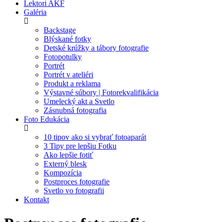
Lektori AKF
Galéria
Backstage
Blýskané fotky
Detské krúžky a tábory fotografie
Fotopotulky
Portrét
Portrét v ateliéri
Produkt a reklama
Výstavné súbory | Fotorekvalifikácia
Umelecký akt a Svetlo
Zásnubná fotografia
Foto Edukácia
10 tipov ako si vybrať fotoaparát
3 Tipy pre lepšiu Fotku
Ako lepšie fotiť
Externý blesk
Kompozícia
Postproces fotografie
Svetlo vo fotografii
Kontakt