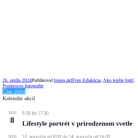
26. apríla 2024
Publikoval
brano.akf
Foto Edukácia
,
Ako lepšie fotiť
,
Postproces fotografie
Čítať ďaľej
Kalendár akcií
9:30
do
17:30
AUG
8
Lifestyle portrét v prirodzenom svetle
10. augusta od 8:00
do
14. augusta od 16:00
AUG