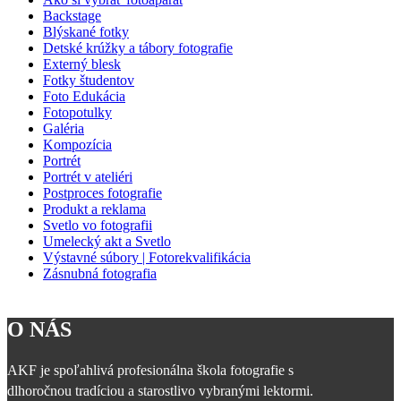
Backstage
Blýskané fotky
Detské krúžky a tábory fotografie
Externý blesk
Fotky študentov
Foto Edukácia
Fotopotulky
Galéria
Kompozícia
Portrét
Portrét v ateliéri
Postproces fotografie
Produkt a reklama
Svetlo vo fotografii
Umelecký akt a Svetlo
Výstavné súbory | Fotorekvalifikácia
Zásnubná fotografia
O NÁS
AKF je spoľahlivá profesionálna škola fotografie s
dlhoročnou tradíciou a starostlivo vybranými lektormi.