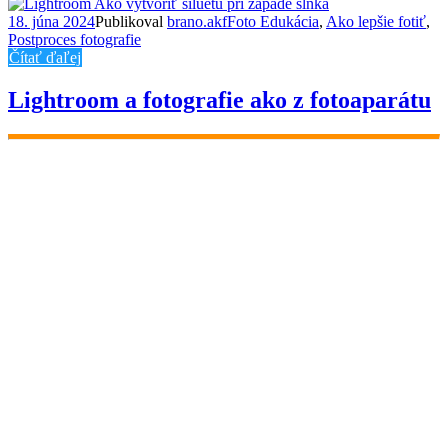
18. júna 2024
Publikoval
brano.akf
Foto Edukácia
,
Ako lepšie fotiť
,
Postproces fotografie
Čítať ďaľej
Lightroom a fotografie ako z fotoaparátu