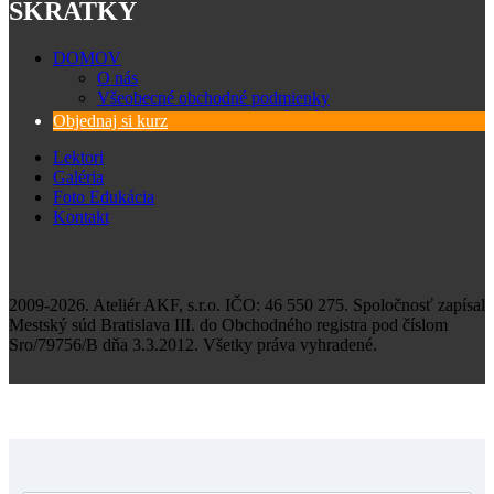
SKRATKY
DOMOV
O nás
Všeobecné obchodné podmienky
Zásady spracovania osobných údajov
Objednaj si kurz
Lektori
Galéria
Foto Edukácia
Kontakt
2009-2026. Ateliér AKF, s.r.o. IČO: 46 550 275. Spoločnosť zapísal
Mestský súd Bratislava III. do Obchodného registra pod číslom
Sro/79756/B dňa 3.3.2012. Všetky práva vyhradené.