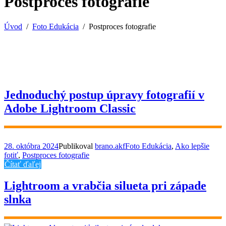
Postproces fotografie
Úvod
Foto Edukácia
Postproces fotografie
Jednoduchý postup úpravy fotografií v
Adobe Lightroom Classic
28. októbra 2024
Publikoval
brano.akf
Foto Edukácia
,
Ako lepšie
fotiť
,
Postproces fotografie
Čítať ďaľej
Lightroom a vrabčia silueta pri západe
slnka