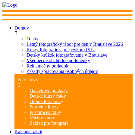
Domov
O nás
Letný fotografický tábor pre deti v Bratislave 2026
Kurzy fotografie s príspevkom IVU
Detský krúžok fotografovania v Bratislave
Všeobecné obchodné podmienky
Reklamačný poriadok
Zásady spracovania osobných údajov
Foto kurzy
Darčekové poukazy
Detské kurzy fotky
Online foto kurzy
Portrétne kurzy
Postproces fotky
Všetky kurzy
Základ pre fotografa
Kalendár akcií