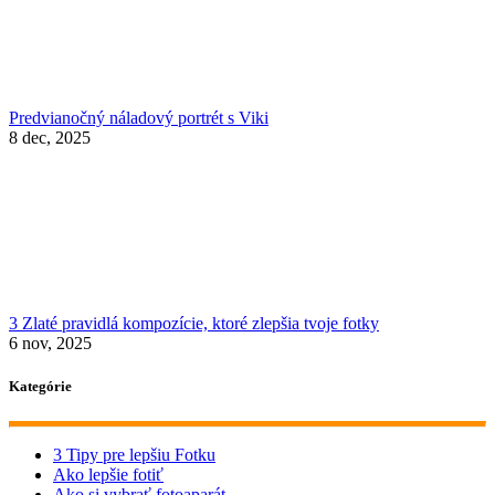
Predvianočný náladový portrét s Viki
8 dec, 2025
3 Zlaté pravidlá kompozície, ktoré zlepšia tvoje fotky
6 nov, 2025
Kategórie
3 Tipy pre lepšiu Fotku
Ako lepšie fotiť
Ako si vybrať fotoaparát