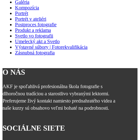
Galéria
Kompozícia
Portrét
Portrét v ateliéri
Postproces fotografie
Produkt a reklama
Svetlo vo fotografii
Umelecký akt a Svetlo
Výstavné súbory | Fotorekvalifikácia
Zásnubná fotografia
O NÁS
AKF je spoľahlivá profesionálna škola fotografie s
dlhoročnou tradíciou a starostlivo vybranými lektormi.
Preferujeme živý kontakt namiesto prednahratého videa a
naše kurzy sú obsahovo veľmi bohaté na podrobnosti.
SOCIÁLNE SIETE