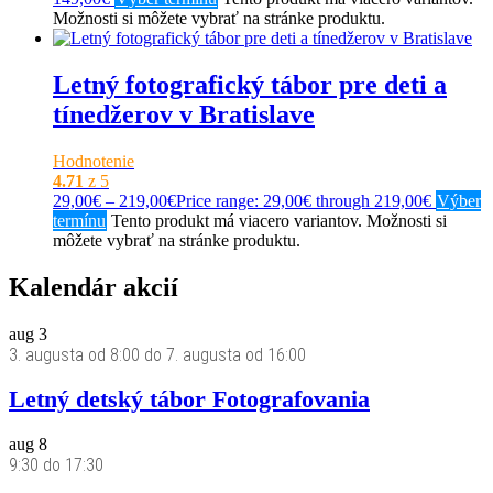
Možnosti si môžete vybrať na stránke produktu.
Letný fotografický tábor pre deti a
tínedžerov v Bratislave
Hodnotenie
4.71
z 5
29,00
€
–
219,00
€
Price range: 29,00€ through 219,00€
Výber
termínu
Tento produkt má viacero variantov. Možnosti si
môžete vybrať na stránke produktu.
Kalendár akcií
aug
3
3. augusta od 8:00
do
7. augusta od 16:00
Letný detský tábor Fotografovania
aug
8
9:30
do
17:30