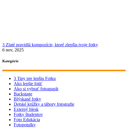
3 Zlaté pravidlá kompozície, ktoré zlepšia tvoje fotky
6 nov, 2025
Kategórie
3 Tipy pre lepšiu Fotku
Ako lepšie fotiť
Ako si vybrať fotoaparát
Backstage
Blýskané fotky
Detské krúžky a tábory fotografie
Externý blesk
Fotky študentov
Foto Edukácia
Fotopotulky