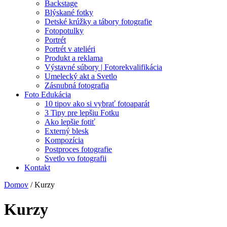
Backstage
Blýskané fotky
Detské krúžky a tábory fotografie
Fotopotulky
Portrét
Portrét v ateliéri
Produkt a reklama
Výstavné súbory | Fotorekvalifikácia
Umelecký akt a Svetlo
Zásnubná fotografia
Foto Edukácia
10 tipov ako si vybrať fotoaparát
3 Tipy pre lepšiu Fotku
Ako lepšie fotiť
Externý blesk
Kompozícia
Postproces fotografie
Svetlo vo fotografii
Kontakt
Domov
/ Kurzy
Kurzy