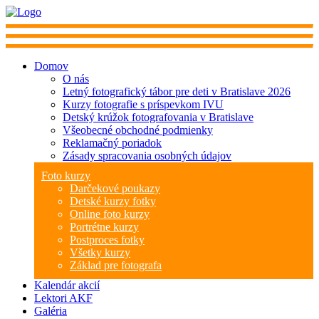
Domov
O nás
Letný fotografický tábor pre deti v Bratislave 2026
Kurzy fotografie s príspevkom IVU
Detský krúžok fotografovania v Bratislave
Všeobecné obchodné podmienky
Reklamačný poriadok
Zásady spracovania osobných údajov
Foto kurzy
Darčekové poukazy
Detské kurzy fotky
Online foto kurzy
Portrétne kurzy
Postproces fotky
Všetky kurzy
Základ pre fotografa
Kalendár akcií
Lektori AKF
Galéria