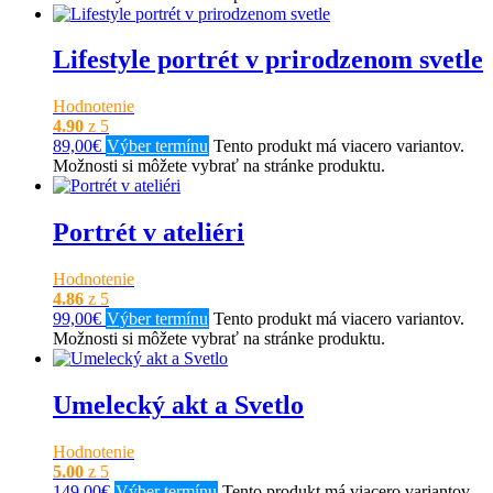
Lifestyle portrét v prirodzenom svetle
Hodnotenie
4.90
z 5
89,00
€
Výber termínu
Tento produkt má viacero variantov.
Možnosti si môžete vybrať na stránke produktu.
Portrét v ateliéri
Hodnotenie
4.86
z 5
99,00
€
Výber termínu
Tento produkt má viacero variantov.
Možnosti si môžete vybrať na stránke produktu.
Umelecký akt a Svetlo
Hodnotenie
5.00
z 5
149,00
€
Výber termínu
Tento produkt má viacero variantov.