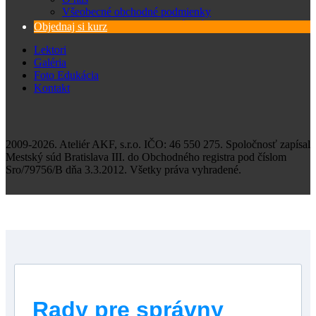
Všeobecné obchodné podmienky
Zásady spracovania osobných údajov
Objednaj si kurz
Lektori
Galéria
Foto Edukácia
Kontakt
2009-2026. Ateliér AKF, s.r.o. IČO: 46 550 275. Spoločnosť zapísal
Mestský súd Bratislava III. do Obchodného registra pod číslom
Sro/79756/B dňa 3.3.2012. Všetky práva vyhradené.
Rady pre správny