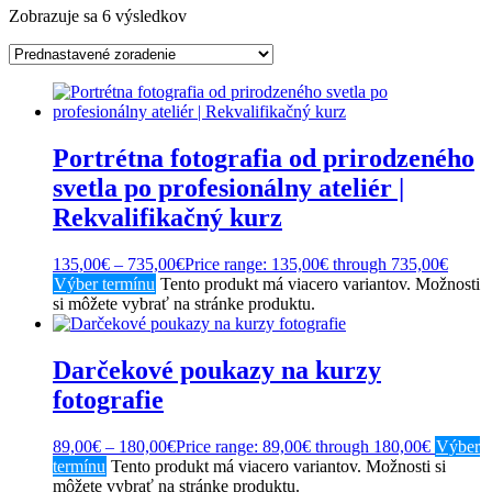
Zobrazuje sa 6 výsledkov
Portrétna fotografia od prirodzeného
svetla po profesionálny ateliér |
Rekvalifikačný kurz
135,00
€
–
735,00
€
Price range: 135,00€ through 735,00€
Výber termínu
Tento produkt má viacero variantov. Možnosti
si môžete vybrať na stránke produktu.
Darčekové poukazy na kurzy
fotografie
89,00
€
–
180,00
€
Price range: 89,00€ through 180,00€
Výber
termínu
Tento produkt má viacero variantov. Možnosti si
môžete vybrať na stránke produktu.