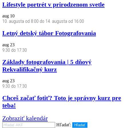
Lifestyle portrét v prirodzenom svetle
aug
10
10. augusta od 8:00
do
14. augusta od 16:00
Letný detský tábor Fotografovania
aug
23
9:30
do
17:30
Základy fotografovania | 5 dňový
Rekvalifikačný kurz
aug
23
9:30
do
17:30
Chceš začať fotiť? Toto je správny kurz pre
teba!
Zobraziť kalendár
Hľadať:
Hľadať