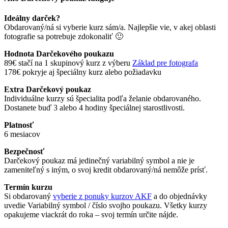
Ideálny darček?
Obdarovaný/ná si vyberie kurz sám/a. Najlepšie vie, v akej oblasti
fotografie sa potrebuje zdokonaliť 🙂
Hodnota Darčekového poukazu
89€ stačí na 1 skupinový kurz z výberu
Základ pre fotografa
178€ pokryje aj špeciálny kurz alebo požiadavku
Extra Darčekový poukaz
Individuálne kurzy sú špecialita podľa želanie obdarovaného.
Dostanete buď 3 alebo 4 hodiny špeciálnej starostlivosti.
Platnosť
6 mesiacov
Bezpečnosť
Darčekový poukaz má jedinečný variabilný symbol a nie je
zameniteľný s iným, o svoj kredit obdarovaný/ná nemôže prísť.
Termín kurzu
Si obdarovaný
vyberie z ponuky kurzov AKF
a do objednávky
uvedie Variabilný symbol / číslo svojho poukazu. Všetky kurzy
opakujeme viackrát do roka – svoj termín určite nájde.