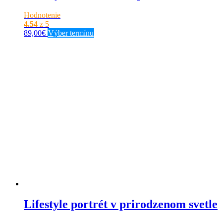
Hodnotenie
4.54
z 5
Tento
89,00
€
Výber termínu
produkt
má
viacero
variantov.
Možnosti
si
môžete
vybrať
na
stránke
produktu.
Lifestyle portrét v prirodzenom svetle