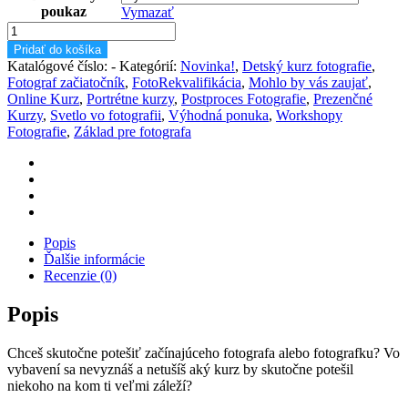
poukaz
Vymazať
množstvo
Darčekové
Pridať do košíka
poukazy
Katalógové číslo:
-
Kategórií:
Novinka!
,
Detský kurz fotografie
,
na
Fotograf začiatočník
,
FotoRekvalifikácia
,
Mohlo by vás zaujať
,
kurzy
Online Kurz
,
Portrétne kurzy
,
Postproces Fotografie
,
Prezenčné
fotografie
Kurzy
,
Svetlo vo fotografii
,
Výhodná ponuka
,
Workshopy
Fotografie
,
Základ pre fotografa
Popis
Ďalšie informácie
Recenzie (0)
Popis
Chceš skutočne potešiť začínajúceho fotografa alebo fotografku? Vo
vybavení sa nevyznáš a netušíš aký kurz by skutočne potešil
niekoho na kom ti veľmi záleží?