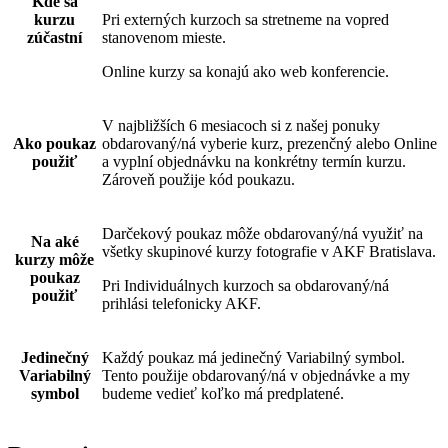
Kde sa
kurzu
Pri externých kurzoch sa stretneme na vopred
zúčastní
stanovenom mieste.
Online kurzy sa konajú ako web konferencie.
V najbližších 6 mesiacoch si z našej ponuky
Ako poukaz
obdarovaný/ná vyberie kurz, prezenčný alebo Online
použiť
a vyplní objednávku na konkrétny termín kurzu.
Zároveň použije kód poukazu.
Darčekový poukaz môže obdarovaný/ná využiť na
Na aké
všetky skupinové kurzy fotografie v AKF Bratislava.
kurzy môže
poukaz
Pri Individuálnych kurzoch sa obdarovaný/ná
použiť
prihlási telefonicky AKF.
Jedinečný
Každý poukaz má jedinečný Variabilný symbol.
Variabilný
Tento použije obdarovaný/ná v objednávke a my
symbol
budeme vedieť koľko má predplatené.