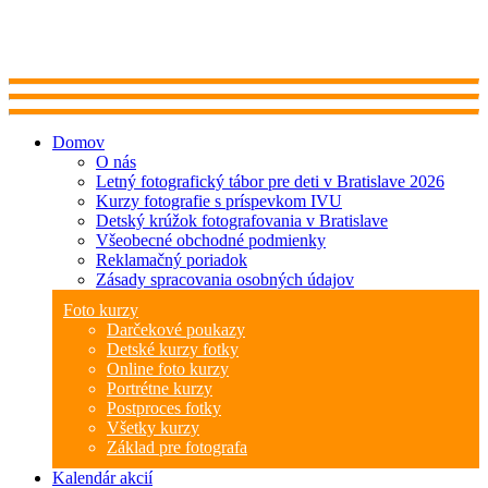
Domov
O nás
Letný fotografický tábor pre deti v Bratislave 2026
Kurzy fotografie s príspevkom IVU
Detský krúžok fotografovania v Bratislave
Všeobecné obchodné podmienky
Reklamačný poriadok
Zásady spracovania osobných údajov
Foto kurzy
Darčekové poukazy
Detské kurzy fotky
Online foto kurzy
Portrétne kurzy
Postproces fotky
Všetky kurzy
Základ pre fotografa
Kalendár akcií