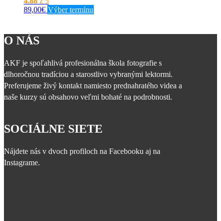
4.88
z 5
Tento
89,00
€
Výber termínu
produkt
má
viacero
O NÁS
variantov.
Možnosti
si
AKF je spoľahlivá profesionálna škola fotografie s
môžete
dlhoročnou tradíciou a starostlivo vybranými lektormi.
vybrať
Preferujeme živý kontakt namiesto prednahratého videa a
na
naše kurzy sú obsahovo veľmi bohaté na podrobnosti.
stránke
produktu.
SOCIÁLNE SIETE
Nájdete nás v dvoch profiloch na Facebooku aj na
Instagrame.