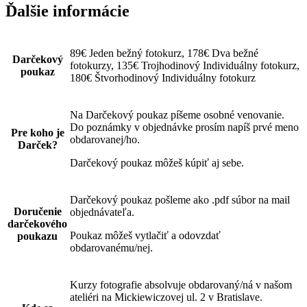
Ďalšie informácie
89€ Jeden bežný fotokurz, 178€ Dva bežné
Darčekový
fotokurzy, 135€ Trojhodinový Individuálny fotokurz,
poukaz
180€ Štvorhodinový Individuálny fotokurz
Na Darčekový poukaz píšeme osobné venovanie.
Do poznámky v objednávke prosím napíš prvé meno
Pre koho je
obdarovanej/ho.
Darček?
Darčekový poukaz môžeš kúpiť aj sebe.
Darčekový poukaz pošleme ako .pdf súbor na mail
Doručenie
objednávateľa.
darčekového
Poukaz môžeš vytlačiť a odovzdať
poukazu
obdarovanému/nej.
Kurzy fotografie absolvuje obdarovaný/ná v našom
ateliéri na Mickiewiczovej ul. 2 v Bratislave.