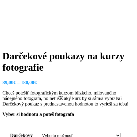
Darčekové poukazy na kurzy
fotografie
Price
89,00
€
–
180,00
€
range:
Chceš potešiť fotografickým kurzom blízkeho, milovaného
89,00€
nádejného fotografa, no netušíš aký kurz by si sám/a vybral/a?
through
Darčekový poukaz s prednastavenou hodnotou to vyrieši za teba!
180,00€
Vyber si hodnotu a poteš fotografa
Darčekový