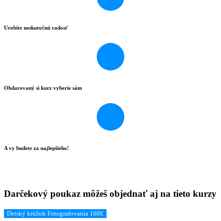
Urobíte neskutočnú radosť
Obdarovaný si kurz vyberie sám
A vy budete za najlepšieho!
Darčekový poukaz môžeš objednať aj na tieto kurzy
Detský krúžok Fotografovania 168€