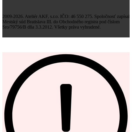
2009-2026. Ateliér AKF, s.r.o. IČO: 46 550 275. Spoločnosť zapísal
Mestský súd Bratislava III. do Obchodného registra pod číslom
Sro/79756/B dňa 3.3.2012. Všetky práva vyhradené.