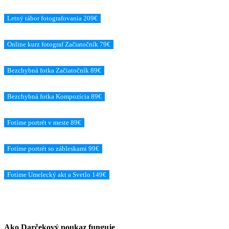
Letný tábor fotografovania 209€
Online kurz fotograf Začiatočník 79€
Bezchybná fotka Začiatočník 89€
Bezchybná fotka Kompozícia 89€
Fotíme portrét v meste 89€
Fotíme portrét so zábleskami 99€
Fotíme Umelecký akt a Svetlo 149€
Ako Darčekový poukaz funguje