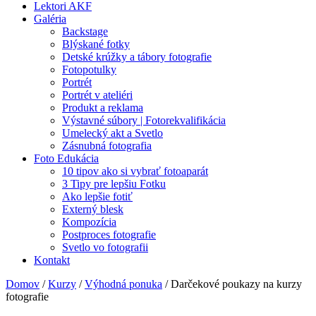
Lektori AKF
Galéria
Backstage
Blýskané fotky
Detské krúžky a tábory fotografie
Fotopotulky
Portrét
Portrét v ateliéri
Produkt a reklama
Výstavné súbory | Fotorekvalifikácia
Umelecký akt a Svetlo
Zásnubná fotografia
Foto Edukácia
10 tipov ako si vybrať fotoaparát
3 Tipy pre lepšiu Fotku
Ako lepšie fotiť
Externý blesk
Kompozícia
Postproces fotografie
Svetlo vo fotografii
Kontakt
Domov
/
Kurzy
/
Výhodná ponuka
/ Darčekové poukazy na kurzy
fotografie