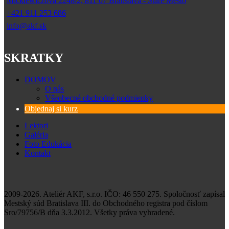
Mickiewiczova 2248/2, 811 07 Bratislava - Staré Mesto
+421 911 253 686
info@akf.sk
SKRATKY
DOMOV
O nás
Všeobecné obchodné podmienky
Zásady spracovania osobných údajov
Objednaj si kurz
Lektori
Galéria
Foto Edukácia
Kontakt
2009-2026. Ateliér AKF, s.r.o. IČO: 46 550 275. Spoločnosť zapísal
Mestský súd Bratislava III. do Obchodného registra pod číslom
Sro/79756/B dňa 3.3.2012. Všetky práva vyhradené.