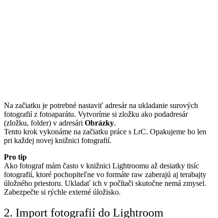
Na začiatku je potrebné nastaviť adresár na ukladanie surových
fotografií z fotoaparátu. Vytvoríme si zložku ako podadresár
(zložku, folder) v adresári
Obrázky
.
Tento krok vykonáme na začiatku práce s LrC. Opakujeme ho len
pri každej novej knižnici fotografií.
Pro tip
Ako fotograf mám často v knižnici Lightroomu až desiatky tisíc
fotografií, ktoré pochopiteľne vo formáte raw zaberajú aj terabajty
úložného priestoru. Ukladať ich v počítači skutočne nemá zmysel.
Zabezpečte si rýchle externé úložisko.
2. Import fotografií do Lightroom