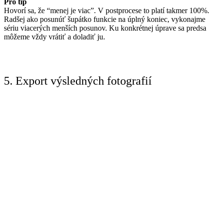
Pro tip
Hovorí sa, že “menej je viac”. V postprocese to platí takmer 100%.
Radšej ako posunúť šupátko funkcie na úplný koniec, vykonajme
sériu viacerých menších posunov. Ku konkrétnej úprave sa predsa
môžeme vždy vrátiť a doladiť ju.
5. Export výsledných fotografií