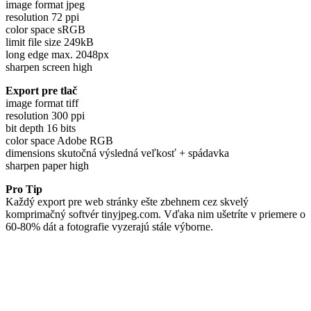
image format jpeg
resolution 72 ppi
color space sRGB
limit file size 249kB
long edge max. 2048px
sharpen screen high
Export pre tlač
image format tiff
resolution 300 ppi
bit depth 16 bits
color space Adobe RGB
dimensions skutočná výsledná veľkosť + spádavka
sharpen paper high
Pro Tip
Každý export pre web stránky ešte zbehnem cez skvelý
komprimačný softvér tinyjpeg.com. Vďaka nim ušetríte v priemere o
60-80% dát a fotografie vyzerajú stále výborne.
Vaše fotky môžu byť dokonalé
Chcete upravovať fotky lepšie ako doteraz? Dá sa to a my vás