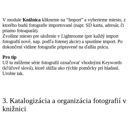
V module
Knižnica
klikneme na “Import” a vyberieme miesto, z
ktorého budú fotografie importované (napr. SD karta, adresár, či
priamo fotoaparát).
Zvolíme miesto pre uloženie v Lightroome (pre každý import
fotografií nové, nap. podľa fotenej akcie) a spustíme import. Po
dokončení vidíme fotografie pripravené na ďalšiu prácu.
Pro tip
Už tu môžeme série fotografií označovať vhodnými Keywords
(kľúčové slová), ktoré slúžia ako rýchle pomôcky pri hladaní.
Urobte tak.
3. Katalogizácia a organizácia fotografií v
knižnici