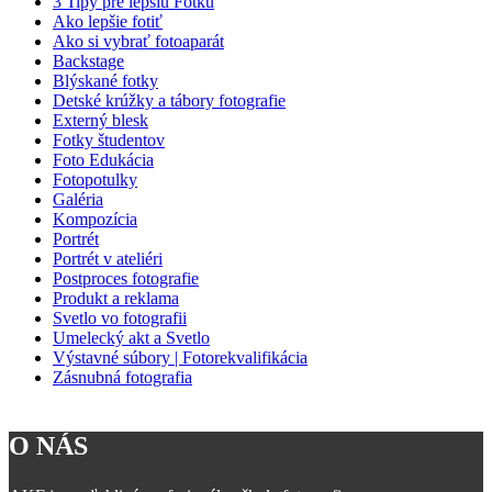
3 Tipy pre lepšiu Fotku
Ako lepšie fotiť
Ako si vybrať fotoaparát
Backstage
Blýskané fotky
Detské krúžky a tábory fotografie
Externý blesk
Fotky študentov
Foto Edukácia
Fotopotulky
Galéria
Kompozícia
Portrét
Portrét v ateliéri
Postproces fotografie
Produkt a reklama
Svetlo vo fotografii
Umelecký akt a Svetlo
Výstavné súbory | Fotorekvalifikácia
Zásnubná fotografia
O NÁS