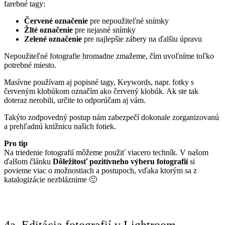
farebné tagy:
Červené označenie
pre nepoužiteľné snímky
Žlté označenie
pre nejasné snímky
Zelené označenie
pre najlepšie zábery na ďalšiu úpravu
Nepoužiteľné fotografie hromadne zmažeme, čím uvoľníme toľko
potrebné miesto.
Masívne používam aj popisné tagy, Keywords, napr. fotky s
červeným klobúkom označím ako červený klobúk. Ak ste tak
doteraz nerobili, určite to odporúčam aj vám.
Takýto zodpovedný postup nám zabezpečí dokonale zorganizovanú
a prehľadnú knižnicu našich fotiek.
Pro tip
Na triedenie fotografií môžeme použiť viacero techník. V našom
ďalšom článku
Dôležitosť pozitívneho výberu fotografií
si
povieme viac o možnostiach a postupoch, vďaka ktorým sa z
katalogizácie nezbláznime 🙂
4a. Editácia fotografií v Lightroom