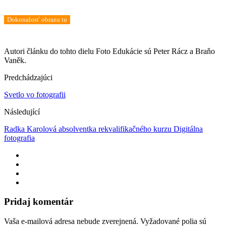
naučíme vás ako na to.
Dokonalosť obrazu tu
Autori článku do tohto dielu Foto Edukácie sú Peter Rácz a Braňo
Vaněk.
Predchádzajúci
Svetlo vo fotografii
Následující
Radka Karolová absolventka rekvalifikačného kurzu Digitálna
fotografia
Pridaj komentár
Vaša e-mailová adresa nebude zverejnená.
Vyžadované polia sú