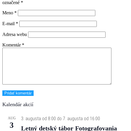
označené
*
Meno
*
E-mail
*
Adresa webu
Komentár
*
Kalendár akcií
3. augusta od 8:00
do
7. augusta od 16:00
AUG
3
Letný detský tábor Fotografovania