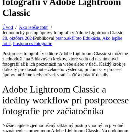
fotografií v Adobe Lightroom
Classic
Úvod
Ako lepšie fotiť
Jednoduchý postup úpravy fotografií v Adobe Lightroom Classic
28. októbra 2024
Publikoval
brano.akf
Foto Edukácia
,
Ako lepšie
fotiť
,
Postproces fotografie
Postproces fotografií v editore Adobe Lightroom Classic si môžeme
zjednodušiť na 5 hlavných krokov, ktoré vedú od nasnímaných
fotografií až k ich prezentácii na webe alebo v tlači. Každý krok je
dôležitý pre dosiahnutie želaného výsledku, pričom sa v procese
úpravy môžeme kedykoľvek vrátiť späť a doladiť detaily.
Adobe Lightroom Classic a
ideálny workflow pri postprocese
fotografie pre začiatočníka
Nižšie nájdete zjednodušený základný postup vhodný na prvotné
zoznámenie s programom Adobe Lightroom Classic. Na obdobnom