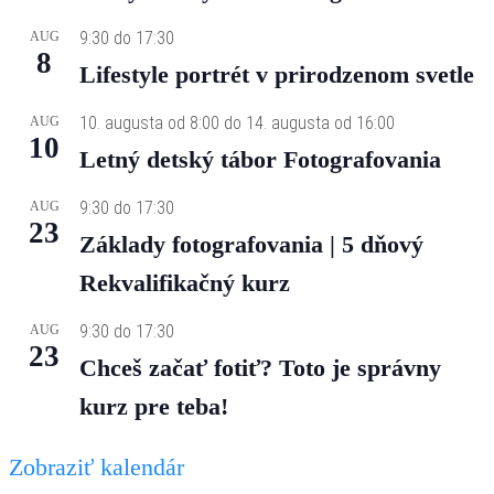
9:30
do
17:30
AUG
8
Lifestyle portrét v prirodzenom svetle
10. augusta od 8:00
do
14. augusta od 16:00
AUG
10
Letný detský tábor Fotografovania
9:30
do
17:30
AUG
23
Základy fotografovania | 5 dňový
Rekvalifikačný kurz
9:30
do
17:30
AUG
23
Chceš začať fotiť? Toto je správny
kurz pre teba!
Zobraziť kalendár