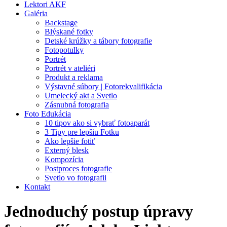
Lektori AKF
Galéria
Backstage
Blýskané fotky
Detské krúžky a tábory fotografie
Fotopotulky
Portrét
Portrét v ateliéri
Produkt a reklama
Výstavné súbory | Fotorekvalifikácia
Umelecký akt a Svetlo
Zásnubná fotografia
Foto Edukácia
10 tipov ako si vybrať fotoaparát
3 Tipy pre lepšiu Fotku
Ako lepšie fotiť
Externý blesk
Kompozícia
Postproces fotografie
Svetlo vo fotografii
Kontakt
Jednoduchý postup úpravy