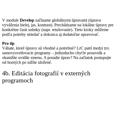
V module
Develop
začíname globálnymi úpravami (úprava
vyváženia bielej, jas, kontrast). Prechádzame na lokálne úpravy pre
konkrétne časti snímky (napr. retušovanie). Tieto kroky môžeme
podľa potreby striedať a dokonca aj dodatočne upravovať.
Pro tip
Váhate, ktoré úpravy sú vhodné a potrebné? LrC patrí medzi tzv.
samovysvetlovacie programy – jednoducho chyťte posuvník a
okamžite uvidíte zmenu. A poradie úprav? Na začiatok postupujte
od horných po nižšie uložené.
4b. Editácia fotografií v externých
programoch