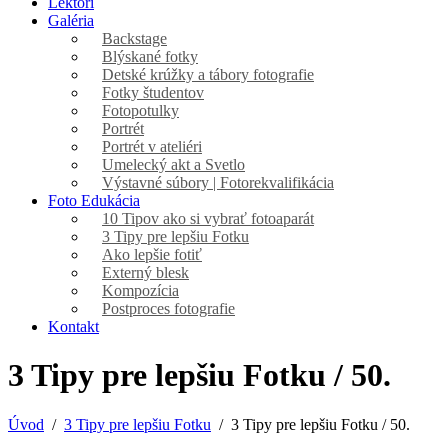
Lektori
Galéria
Backstage
Blýskané fotky
Detské krúžky a tábory fotografie
Fotky študentov
Fotopotulky
Portrét
Portrét v ateliéri
Umelecký akt a Svetlo
Výstavné súbory | Fotorekvalifikácia
Foto Edukácia
10 Tipov ako si vybrať fotoaparát
3 Tipy pre lepšiu Fotku
Ako lepšie fotiť
Externý blesk
Kompozícia
Postproces fotografie
Kontakt
3 Tipy pre lepšiu Fotku / 50.
Úvod
3 Tipy pre lepšiu Fotku
3 Tipy pre lepšiu Fotku / 50.