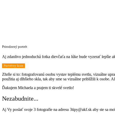
Prirodzený portrét
Aj zdanlivo jednoduchá fotka dievčaťa na lúke bude vyzerať lepšie a
Portrétny kurz
Zhrňe si to: fotografovanú osobu vystav teplému svetlu, vizuálne upra
použitia aj dlhšieho skla, tak aby sme sa vizuálne priblížili k osobe
Ďakujem Michaela a prajem ti skvelé svetlo!
Nezabudnite...
Aj Vy poslať svoje 3 fotografie na adresu 3tipy@akf.sk aby ste sa mo