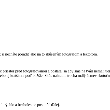
k si necháte poradiť ako na to skúseným fotografom a lektorom.
c priestor pred fotografovanou a postaraj sa aby sme na tvári nemali tie
. Alebo aj kratším a poď bližšie. Skús nahradiť trocha mdlý úsmev skuto
hli rýchlo a bezbolestne posunúť ďalej.