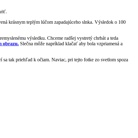
riť.
avená krásnym teplým lúčom zapadajúceho slnka. Výsledok o 100
premyslenému výsledku. Chceme radšej vystretý chrbát a teda
m obrazu.
Slečna môže napríklad klačať aby bola vzpriamená a
sa tak priehľad k očiam. Naviac, pri tejto fotke zo svetlom spoza