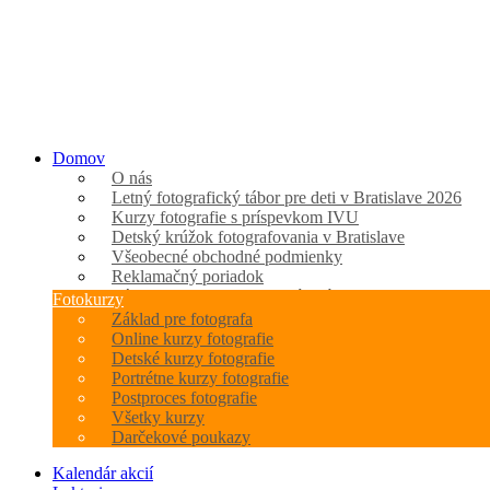
Domov
O nás
Letný fotografický tábor pre deti v Bratislave 2026
Kurzy fotografie s príspevkom IVU
Detský krúžok fotografovania v Bratislave
Všeobecné obchodné podmienky
Reklamačný poriadok
Zásady spracovania osobných údajov
Fotokurzy
Základ pre fotografa
Online kurzy fotografie
Detské kurzy fotografie
Portrétne kurzy fotografie
Postproces fotografie
Všetky kurzy
Darčekové poukazy
Kalendár akcií