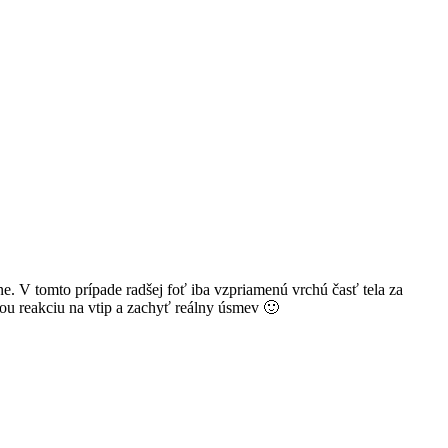
ne. V tomto prípade radšej foť iba vzpriamenú vrchú časť tela za
čnou reakciu na vtip a zachyť reálny úsmev 🙂