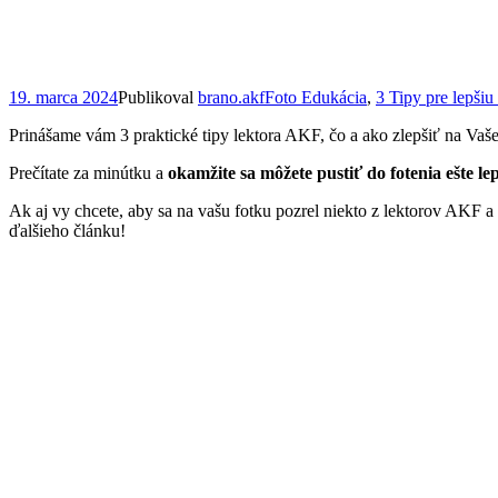
19. marca 2024
Publikoval
brano.akf
Foto Edukácia
,
3 Tipy pre lepšiu
Prinášame vám 3 praktické tipy lektora AKF, čo a ako zlepšiť na Vašej f
Prečítate za minútku a
okamžite sa môžete pustiť do fotenia ešte le
Ak aj vy chcete, aby sa na vašu fotku pozrel niekto z lektorov AKF a d
ďalšieho článku!