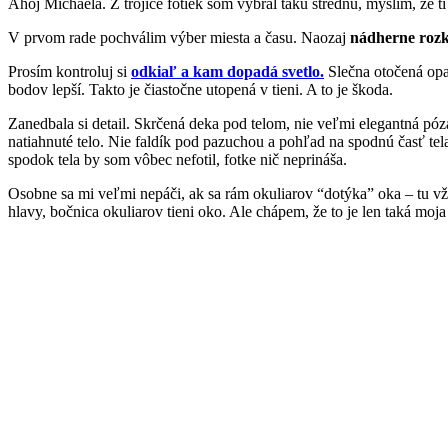
Ahoj Michaela. Z trojice fotiek som vybral takú strednú, myslím, že t
V prvom rade pochválim výber miesta a času. Naozaj
nádherne rozk
Prosím kontroluj si
odkiaľ a kam dopadá svetlo.
Slečna otočená opa
bodov lepší. Takto je čiastočne utopená v tieni. A to je škoda.
Zanedbala si detail. Skrčená deka pod telom, nie veľmi elegantná pó
natiahnuté telo. Nie faldík pod pazuchou a pohľad na spodnú časť tela
spodok tela by som vôbec nefotil, fotke nič neprináša.
Osobne sa mi veľmi nepáči, ak sa rám okuliarov “dotýka” oka – tu vžd
hlavy, bočnica okuliarov tieni oko. Ale chápem, že to je len taká moj