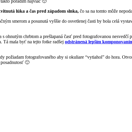
i takto poradím najviac 🙂
vitnutá lúka a čas pred západom slnka,
čo sa na tomto môže nepoda
čným smerom a posunutá vyššie do osvetlenej časti by bola celá vyst
za s ohnutým chrbtom a prešlapaná časť pred fotografovanou nesvedčí 
. Tá mala byť na tejto fotke radšej
odstránená lepším komponovaní
y požiadam fotografovaného aby si okuliare “vytiahol” do hora. Otvorí 
a posadnutosť 🙂