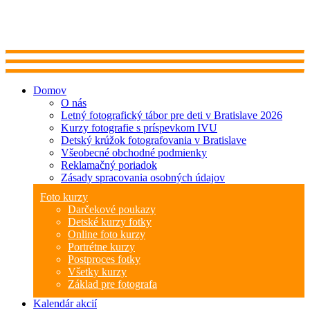
Domov
O nás
Letný fotografický tábor pre deti v Bratislave 2026
Kurzy fotografie s príspevkom IVU
Detský krúžok fotografovania v Bratislave
Všeobecné obchodné podmienky
Reklamačný poriadok
Zásady spracovania osobných údajov
Foto kurzy
Darčekové poukazy
Detské kurzy fotky
Online foto kurzy
Portrétne kurzy
Postproces fotky
Všetky kurzy
Základ pre fotografa
Kalendár akcií