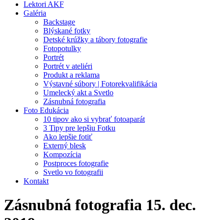
Lektori AKF
Galéria
Backstage
Blýskané fotky
Detské krúžky a tábory fotografie
Fotopotulky
Portrét
Portrét v ateliéri
Produkt a reklama
Výstavné súbory | Fotorekvalifikácia
Umelecký akt a Svetlo
Zásnubná fotografia
Foto Edukácia
10 tipov ako si vybrať fotoaparát
3 Tipy pre lepšiu Fotku
Ako lepšie fotiť
Externý blesk
Kompozícia
Postproces fotografie
Svetlo vo fotografii
Kontakt
Zásnubná fotografia 15. dec.