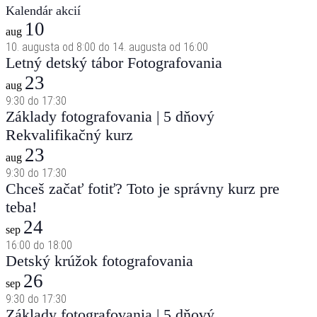
Kalendár akcií
10
aug
10. augusta od 8:00
do
14. augusta od 16:00
Letný detský tábor Fotografovania
23
aug
9:30
do
17:30
Základy fotografovania | 5 dňový
Rekvalifikačný kurz
23
aug
9:30
do
17:30
Chceš začať fotiť? Toto je správny kurz pre
teba!
24
sep
16:00
do
18:00
Detský krúžok fotografovania
26
sep
9:30
do
17:30
Základy fotografovania | 5 dňový