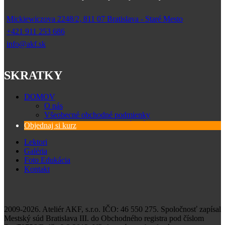
Mickiewiczova 2248/2, 811 07 Bratislava - Staré Mesto
+421 911 253 686
info@akf.sk
SKRATKY
DOMOV
O nás
Všeobecné obchodné podmienky
Zásady spracovania osobných údajov
Objednaj si kurz
Lektori
Galéria
Foto Edukácia
Kontakt
2009-2026. Ateliér AKF, s.r.o. IČO: 46 550 275. Spoločnosť zapísal
Mestský súd Bratislava III. do Obchodného registra pod číslom