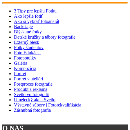
3 Tipy pre lepšiu Fotku
Ako lepšie fotiť
Ako si vybrať fotoaparát
Backstage
Blýskané fotky
Detské krúžky a tábory fotografie
Externý blesk
Fotky študentov
Foto Edukácia
Fotopotulky
Galéria
Kompozícia
Portrét
Portrét v ateliéri
Postproces fotografie
Produkt a reklama
Svetlo vo fotografii
Umelecký akt a Svetlo
Výstavné súbory | Fotorekvalifikácia
Zásnubná fotografia
O NÁS