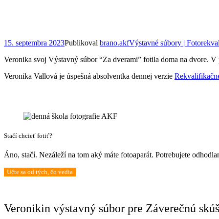
15. septembra 2023
Publikoval
brano.akf
Výstavné súbory | Fotorekval
Veronika svoj Výstavný súbor “Za dverami” fotila doma na dvore. V p
Veronika Vallová je úspešná absolventka dennej verzie
Rekvalifikačn
Stačí chcieť fotiť?
Áno, stačí. Nezáleží na tom aký máte fotoaparát. Potrebujete odhodla
Učte sa od tých, čo vedia
Veronikin výstavný súbor pre Záverečnú skúš