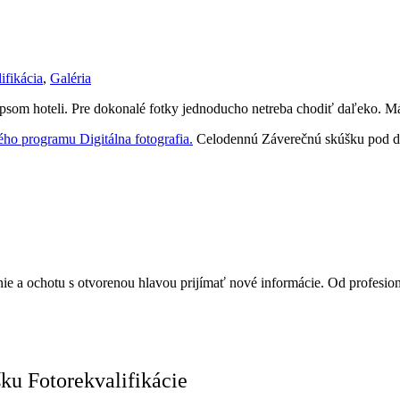
ifikácia
,
Galéria
som hoteli. Pre dokonalé fotky jednoducho netreba chodiť daľeko. Máte
ého programu Digitálna fotografia.
Celodennú Záverečnú skúšku pod doh
nie a ochotu s otvorenou hlavou prijímať nové informácie. Od profesion
ku Fotorekvalifikácie