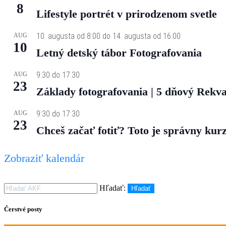
8
Lifestyle portrét v prirodzenom svetle
10. augusta od 8:00
do
14. augusta od 16:00
AUG
10
Letný detský tábor Fotografovania
9:30
do
17:30
AUG
23
Základy fotografovania | 5 dňový Rekva
9:30
do
17:30
AUG
23
Chceš začať fotiť? Toto je správny kurz
Zobraziť kalendár
Hľadať:
Hľadať
Čerstvé posty