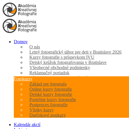
Domov
O nás
Letný fotografický tábor pre deti v Bratislave 2026
Kurzy fotografie s príspevkom IVU
Detský krúžok fotografovania v Bratislave
Všeobecné obchodné podmienky
Reklamačný poriadok
Zásady spracovania osobných údajov
Fotokurzy
Základ pre fotografa
Online kurzy fotografie
Detské kurzy fotografie
Portrétne kurzy fotografie
Postproces fotografie
Všetky kurzy
Darčekové poukazy
Kalendár akcií