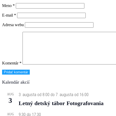
Meno
*
E-mail
*
Adresa webu
Komentár
*
Kalendár akcií
3. augusta od 8:00
do
7. augusta od 16:00
AUG
3
Letný detský tábor Fotografovania
9:30
do
17:30
AUG