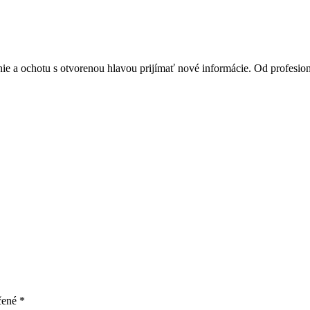
nie a ochotu s otvorenou hlavou prijímať nové informácie. Od profesion
čené
*