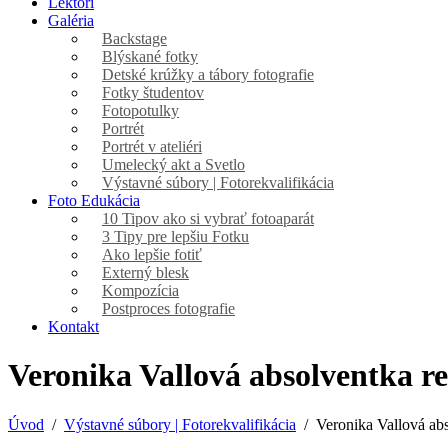
Lektori
Galéria
Backstage
Blýskané fotky
Detské krúžky a tábory fotografie
Fotky študentov
Fotopotulky
Portrét
Portrét v ateliéri
Umelecký akt a Svetlo
Výstavné súbory | Fotorekvalifikácia
Foto Edukácia
10 Tipov ako si vybrať fotoaparát
3 Tipy pre lepšiu Fotku
Ako lepšie fotiť
Externý blesk
Kompozícia
Postproces fotografie
Kontakt
Veronika Vallová absolventka re
Úvod
Výstavné súbory | Fotorekvalifikácia
Veronika Vallová abs