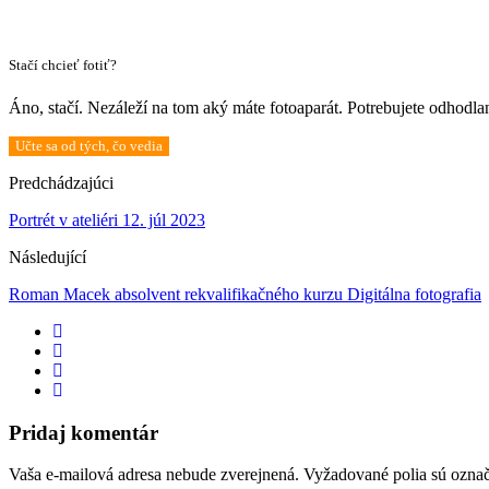
Stačí chcieť fotiť?
Áno, stačí. Nezáleží na tom aký máte fotoaparát. Potrebujete odhodla
Učte sa od tých, čo vedia
Predchádzajúci
Portrét v ateliéri 12. júl 2023
Následující
Roman Macek absolvent rekvalifikačného kurzu Digitálna fotografia
Pridaj komentár
Vaša e-mailová adresa nebude zverejnená.
Vyžadované polia sú ozna