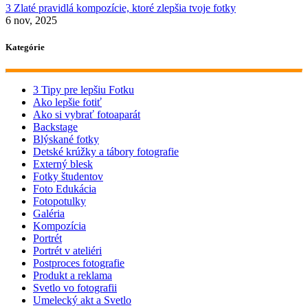
3 Zlaté pravidlá kompozície, ktoré zlepšia tvoje fotky
6 nov, 2025
Kategórie
3 Tipy pre lepšiu Fotku
Ako lepšie fotiť
Ako si vybrať fotoaparát
Backstage
Blýskané fotky
Detské krúžky a tábory fotografie
Externý blesk
Fotky študentov
Foto Edukácia
Fotopotulky
Galéria
Kompozícia
Portrét
Portrét v ateliéri
Postproces fotografie
Produkt a reklama
Svetlo vo fotografii
Umelecký akt a Svetlo