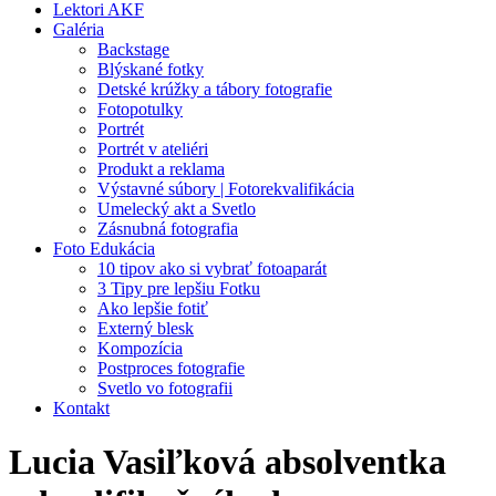
Lektori AKF
Galéria
Backstage
Blýskané fotky
Detské krúžky a tábory fotografie
Fotopotulky
Portrét
Portrét v ateliéri
Produkt a reklama
Výstavné súbory | Fotorekvalifikácia
Umelecký akt a Svetlo
Zásnubná fotografia
Foto Edukácia
10 tipov ako si vybrať fotoaparát
3 Tipy pre lepšiu Fotku
Ako lepšie fotiť
Externý blesk
Kompozícia
Postproces fotografie
Svetlo vo fotografii
Kontakt
Lucia Vasiľková absolventka