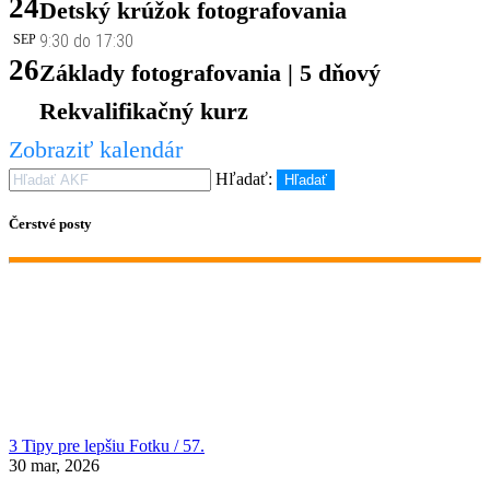
24
Detský krúžok fotografovania
9:30
do
17:30
SEP
26
Základy fotografovania | 5 dňový
Rekvalifikačný kurz
Zobraziť kalendár
Hľadať:
Hľadať
Čerstvé posty
3 Tipy pre lepšiu Fotku / 57.
30 mar, 2026