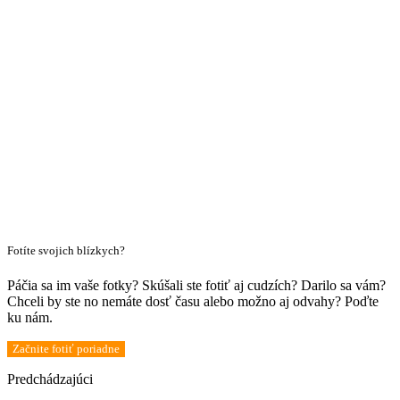
Fotíte svojich blízkych?
Páčia sa im vaše fotky? Skúšali ste fotiť aj cudzích? Darilo sa vám?
Chceli by ste no nemáte dosť času alebo možno aj odvahy? Poďte
ku nám.
Začnite fotiť poriadne
Predchádzajúci