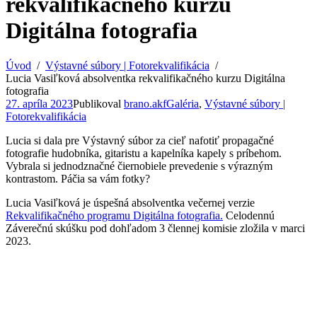
rekvalifikačného kurzu
Digitálna fotografia
Úvod
Výstavné súbory | Fotorekvalifikácia
Lucia Vasiľková absolventka rekvalifikačného kurzu Digitálna
fotografia
27. apríla 2023
Publikoval
brano.akf
Galéria
,
Výstavné súbory |
Fotorekvalifikácia
Lucia si dala pre Výstavný súbor za cieľ nafotiť propagačné
fotografie hudobníka, gitaristu a kapelníka kapely s príbehom.
Vybrala si jednodznačné čiernobiele prevedenie s výrazným
kontrastom. Páčia sa vám fotky?
Lucia Vasiľková je úspešná absolventka večernej verzie
Rekvalifikačného programu Digitálna fotografia.
Celodennú
Záverečnú skúšku pod dohľadom 3 člennej komisie zložila v marci
2023.