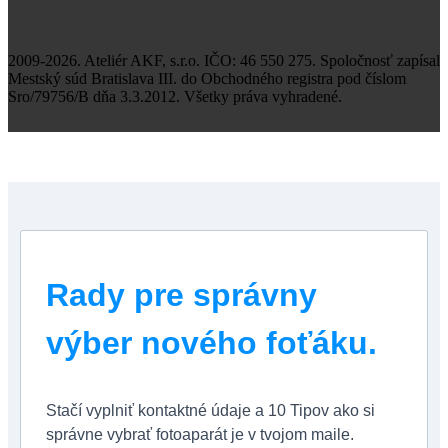
2009-2026. Ateliér AKF, s.r.o. IČO: 46 550 275. Spoločnosť zapísal
Mestský súd Bratislava III. do Obchodného registra pod číslom
Sro/79756/B dňa 3.3.2012. Všetky práva vyhradené.
Rady pre správny
výber nového foťáku.
Stačí vyplniť kontaktné údaje a 10 Tipov ako si
správne vybrať fotoaparát je v tvojom maile.