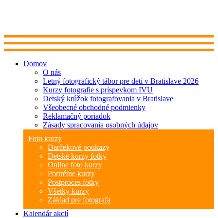
Domov
O nás
Letný fotografický tábor pre deti v Bratislave 2026
Kurzy fotografie s príspevkom IVU
Detský krúžok fotografovania v Bratislave
Všeobecné obchodné podmienky
Reklamačný poriadok
Zásady spracovania osobných údajov
Foto kurzy
Darčekové poukazy
Detské kurzy fotky
Online foto kurzy
Portrétne kurzy
Postproces fotky
Všetky kurzy
Základ pre fotografa
Kalendár akcií