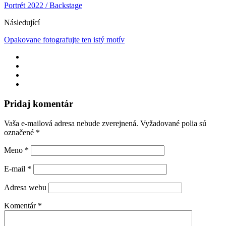
Portrét 2022 / Backstage
Následující
Opakovane fotografujte ten istý motív
Pridaj komentár
Vaša e-mailová adresa nebude zverejnená.
Vyžadované polia sú
označené
*
Meno
*
E-mail
*
Adresa webu
Komentár
*