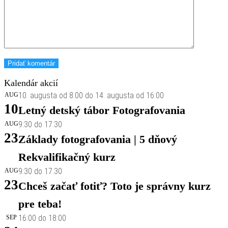
Kalendár akcií
10. augusta od 8:00
do
14. augusta od 16:00
AUG
10
Letný detský tábor Fotografovania
9:30
do
17:30
AUG
23
Základy fotografovania | 5 dňový
Rekvalifikačný kurz
9:30
do
17:30
AUG
23
Chceš začať fotiť? Toto je správny kurz
pre teba!
16:00
do
18:00
SEP