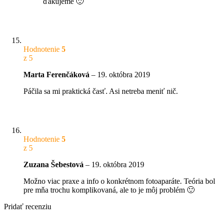
ďakujeme 🙂
Hodnotenie
5
z 5
Marta Ferenčáková
–
19. októbra 2019
Páčila sa mi praktická časť. Asi netreba meniť nič.
Hodnotenie
5
z 5
Zuzana Šebestová
–
19. októbra 2019
Možno viac praxe a info o konkrétnom fotoaparáte. Teória bol
pre mňa trochu komplikovaná, ale to je môj problém 🙂
Pridať recenziu