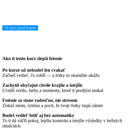
Ešte vyberáš fotoaparát?
Zisti, čo má pri kúpe naozaj zmysel a na čom až tak nezáleží.
10 tipov pred kúpou
Ako ti tento kurz zlepší fotenie
Po kurze už nebudeš len cvakať
Začneš vedieť, čo robíš — a fotky to okamžite ukážu
Zachytíš obyčajné chvíle krajšie a istejšie
Uvidíš svetlo, farby a momenty, ktoré ti predtým unikal
Fotenie sa stane radosťou, nie stresom
Získaš istotu, rytmus a pocit, že tvoje fotky majú zámer
Budeš vedieť fotiť aj bez automatiky
To ti dá väčší pokoj, lepšiu kontrolu a istejšie výsledky v bežných
situáciách.