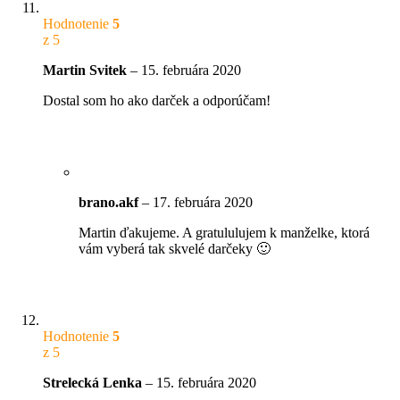
Hodnotenie
5
z 5
Martin Svitek
–
15. februára 2020
Dostal som ho ako darček a odporúčam!
brano.akf
–
17. februára 2020
Martin ďakujeme. A gratululujem k manželke, ktorá
vám vyberá tak skvelé darčeky 🙂
Hodnotenie
5
z 5
Strelecká Lenka
–
15. februára 2020