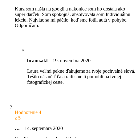
Kurz som našla na googli a nakoniec som ho dostala ako
super darček. Som spokojná, absolvovala som Individuálnu
lekciu. Najviac sa mi páčilo, keď sme fotili autá v pohybe.
Odporúčam.
brano.akf
–
19. novembra 2020
Laura veľmi pekne ďakujeme za tvoje pochvalné slová.
Tešilo nás učiť ťa a radi sme ti pomohli na tvojej
fotografickej ceste.
Hodnotenie
4
z 5
…
–
14. septembra 2020