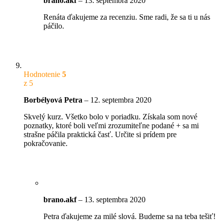
brano.akf
–
13. septembra 2020
Renáta ďakujeme za recenziu. Sme radi, že sa ti u nás
páčilo.
Hodnotenie
5
z 5
Borbélyová Petra
–
12. septembra 2020
Skvelý kurz. Všetko bolo v poriadku. Získala som nové
poznatky, ktoré boli veľmi zrozumiteľne podané + sa mi
strašne páčila praktická časť. Určite si prídem pre
pokračovanie.
brano.akf
–
13. septembra 2020
Petra ďakujeme za milé slová. Budeme sa na teba tešiť!