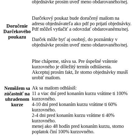
objednávke prosím uveď meno obdarovaného/nej.
Darčekový poukaz bude doručený mailom na
adresu objednávateľa ako pdf po prijatí objednávky.
Doručenie
Pdf môžeš vytlačiť a odovzdať obdarovanému/nej.
Darčekového
poukazu
Darček môže byť aj osobný, do poznámky v
objednávke prosím uveď meno obdarovaného/nej.
Plne chápeme, stáva sa. Pre úspešné vrátenie
kurzovného je dôležitý termín odhlásenia.
Akceptuj prosím fakt, že storno objednávky musíš
urobiť mailom.
Ak sa mailom odhlásiš:
Nemôžem sa
11 a viac dní pred konaním kurzu vrátime ti 100%
zúčastniť na
kurzovného.
uhradenom
4-10 dní pred konaním kurzu vrátime ti 60%
kurze
kurzovného.
2-4 dni pred konaním kurzu vrátime ti 40%
kurzovného.
menej ako 48 hodín pred konaním kurzu, storno
poplatok činí 100% kurzovného.