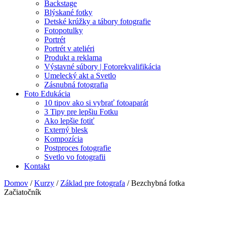
Backstage
Blýskané fotky
Detské krúžky a tábory fotografie
Fotopotulky
Portrét
Portrét v ateliéri
Produkt a reklama
Výstavné súbory | Fotorekvalifikácia
Umelecký akt a Svetlo
Zásnubná fotografia
Foto Edukácia
10 tipov ako si vybrať fotoaparát
3 Tipy pre lepšiu Fotku
Ako lepšie fotiť
Externý blesk
Kompozícia
Postproces fotografie
Svetlo vo fotografii
Kontakt
Domov
/
Kurzy
/
Základ pre fotografa
/ Bezchybná fotka
Začiatočník