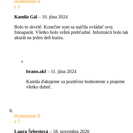
Hodnotenie
5
z 5
Kamila Gál
–
10. júna 2024
Bolo to skvelé. Konečne som sa naičila ovládať svoj
fotoaparát. Všetko bolo veĺmi prehľadné. Informácii bolo tak
akurát na jeden deň kurzu.
brano.akf
–
11. júna 2024
Kamila ďakujeme za pozitívne hodnotenie a prajeme
všetko dobré.
Hodnotenie
5
z 5
Laura Šebestová
–
18. novembra 2020