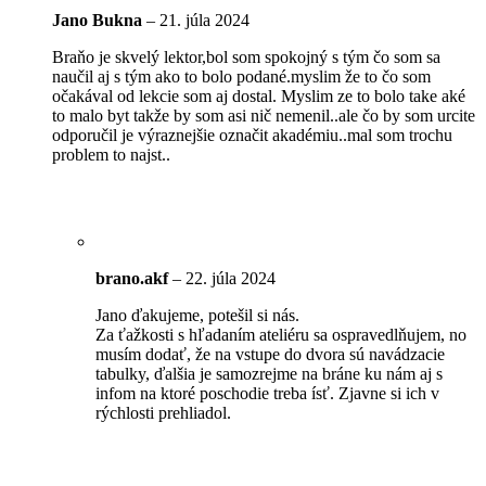
Jano Bukna
–
21. júla 2024
Braňo je skvelý lektor,bol som spokojný s tým čo som sa
naučil aj s tým ako to bolo podané.myslim že to čo som
očakával od lekcie som aj dostal. Myslim ze to bolo take aké
to malo byt takže by som asi nič nemenil..ale čo by som urcite
odporučil je výraznejšie označit akadémiu..mal som trochu
problem to najst..
brano.akf
–
22. júla 2024
Jano ďakujeme, potešil si nás.
Za ťažkosti s hľadaním ateliéru sa ospravedlňujem, no
musím dodať, že na vstupe do dvora sú navádzacie
tabulky, ďalšia je samozrejme na bráne ku nám aj s
infom na ktoré poschodie treba ísť. Zjavne si ich v
rýchlosti prehliadol.