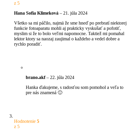
z 5
Hana Sofia Klimeková
–
21. júla 2024
Všetko sa mi páčilo, najmä že sme hneď po prebratí niektorej
funkcie fotoaparatu mohli aj prakticky vyskušať a pofotiť,
myslim si že to bolo veľmi napomocne. Taktiež mi pomahal
lektor ktory sa naozaj zaujimal o každeho a vedel dobre a
rychlo poradiť.
brano.akf
–
22. júla 2024
Hanka ďakujeme, s radosťou som pomohol a veľa to
pre nás znamená 🙂
Hodnotenie
5
z 5