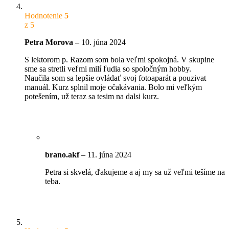
Hodnotenie
5
z 5
Petra Morova
–
10. júna 2024
S lektorom p. Razom som bola veľmi spokojná. V skupine
sme sa stretli veľmi milí ľudia so spoločným hobby.
Naučila som sa lepšie ovládať svoj fotoaparát a pouzivat
manuál. Kurz splnil moje očakávania. Bolo mi veľkým
potešením, už teraz sa tesim na dalsi kurz.
brano.akf
–
11. júna 2024
Petra si skvelá, ďakujeme a aj my sa už veľmi tešíme na
teba.