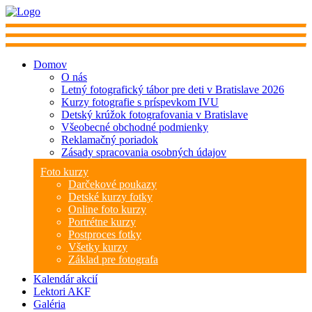
Domov
O nás
Letný fotografický tábor pre deti v Bratislave 2026
Kurzy fotografie s príspevkom IVU
Detský krúžok fotografovania v Bratislave
Všeobecné obchodné podmienky
Reklamačný poriadok
Zásady spracovania osobných údajov
Foto kurzy
Darčekové poukazy
Detské kurzy fotky
Online foto kurzy
Portrétne kurzy
Postproces fotky
Všetky kurzy
Základ pre fotografa
Kalendár akcií
Lektori AKF
Galéria