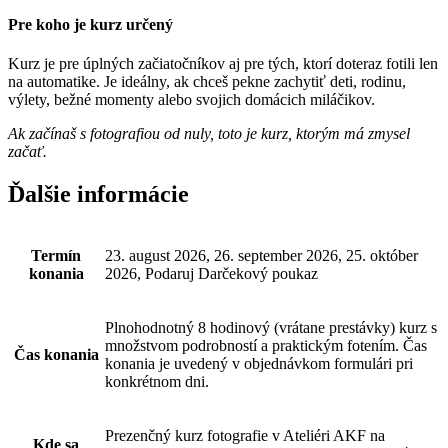
Pre koho je kurz určený
Kurz je pre úplných začiatočníkov aj pre tých, ktorí doteraz fotili len
na automatike. Je ideálny, ak chceš pekne zachytiť deti, rodinu,
výlety, bežné momenty alebo svojich domácich miláčikov.
Ak začínaš s fotografiou od nuly, toto je kurz, ktorým má zmysel
začať.
Ďalšie informácie
Termín
23. august 2026, 26. september 2026, 25. október
konania
2026, Podaruj Darčekový poukaz
Plnohodnotný 8 hodinový (vrátane prestávky) kurz s
množstvom podrobností a praktickým fotením. Čas
Čas konania
konania je uvedený v objednávkom formulári pri
konkrétnom dni.
Prezenčný kurz fotografie v Ateliéri AKF na
Kde sa