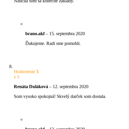
Naučila som sa konečne základy.
brano.akf
–
15. septembra 2020
Ďakujeme. Radi sme pomohli.
Hodnotenie
5
z 5
Renáta Duláková
–
12. septembra 2020
Som vysoko spokojná! Skvelý darček som dostala.