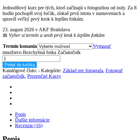
Jednodňový kurz pre tých, ktorí začínajú s fotografiou od nuly. Za 8
hodín pochopíš svoj foťák, získaš prvú istotu v nastaveniach a
spravíš veľký prvý krok k lepším fotkám.
23. august 2026 v AKF Bratislava
📅
Vyber si termín a urob prvý krok k lepším fotkám
Termín konania
Vymazať
množstvo Bezchybná fotka Začiatočník
Pridať do košíka
Katalógové číslo:
-
Kategórie:
Základ pre fotografa
,
Fotograf
začiatočník
,
Prezenčné Kurzy
Popis
Ďalšie informácie
Recenzie (16)
Popis