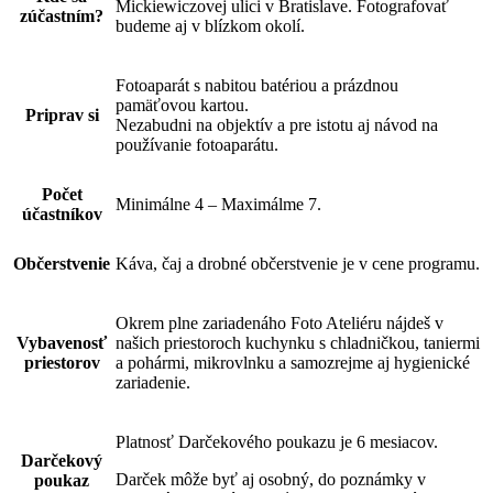
Mickiewiczovej ulici v Bratislave. Fotografovať
zúčastním?
budeme aj v blízkom okolí.
Fotoaparát s nabitou batériou a prázdnou
pamäťovou kartou.
Priprav si
Nezabudni na objektív a pre istotu aj návod na
používanie fotoaparátu.
Počet
Minimálne 4 – Maximálme 7.
účastníkov
Občerstvenie
Káva, čaj a drobné občerstvenie je v cene programu.
Okrem plne zariadenáho Foto Ateliéru nájdeš v
Vybavenosť
našich priestoroch kuchynku s chladničkou, taniermi
priestorov
a pohármi, mikrovlnku a samozrejme aj hygienické
zariadenie.
Platnosť Darčekového poukazu je 6 mesiacov.
Darčekový
Darček môže byť aj osobný, do poznámky v
poukaz