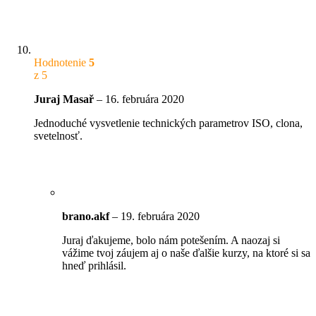
Hodnotenie
5
z 5
Juraj Masař
–
16. februára 2020
Jednoduché vysvetlenie technických parametrov ISO, clona,
svetelnosť.
brano.akf
–
19. februára 2020
Juraj ďakujeme, bolo nám potešením. A naozaj si
vážime tvoj záujem aj o naše ďalšie kurzy, na ktoré si sa
hneď prihlásil.