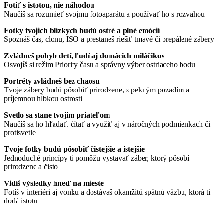
Fotiť s istotou, nie náhodou
Naučíš sa rozumieť svojmu fotoaparátu a používať ho s rozvahou
Fotky tvojich blízkych budú ostré a plné emócií
Spoznáš čas, clonu, ISO a prestaneš riešiť tmavé či prepálené zábery
Zvládneš pohyb detí, ľudí aj domácich miláčikov
Osvojíš si režim Priority času a správny výber ostriaceho bodu
Portréty zvládneš bez chaosu
Tvoje zábery budú pôsobiť prirodzene, s pekným pozadím a
príjemnou hĺbkou ostrosti
Svetlo sa stane tvojim priateľom
Naučíš sa ho hľadať, čítať a využiť aj v náročných podmienkach či
protisvetle
Tvoje fotky budú pôsobiť čistejšie a istejšie
Jednoduché princípy ti pomôžu vystavať záber, ktorý pôsobí
prirodzene a čisto
Vidíš výsledky hneď na mieste
Fotíš v interiéri aj vonku a dostávaš okamžitú spätnú väzbu, ktorá ti
dodá istotu