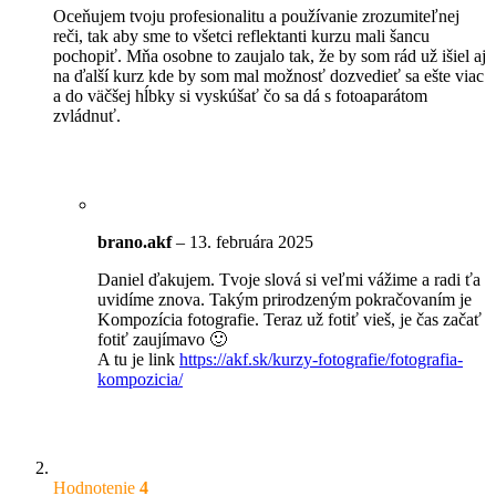
Oceňujem tvoju profesionalitu a používanie zrozumiteľnej
reči, tak aby sme to všetci reflektanti kurzu mali šancu
pochopiť. Mňa osobne to zaujalo tak, že by som rád už išiel aj
na ďalší kurz kde by som mal možnosť dozvedieť sa ešte viac
a do väčšej hĺbky si vyskúšať čo sa dá s fotoaparátom
zvládnuť.
brano.akf
–
13. februára 2025
Daniel ďakujem. Tvoje slová si veľmi vážime a radi ťa
uvidíme znova. Takým prirodzeným pokračovaním je
Kompozícia fotografie. Teraz už fotiť vieš, je čas začať
fotiť zaujímavo 🙂
A tu je link
https://akf.sk/kurzy-fotografie/fotografia-
kompozicia/
Hodnotenie
4