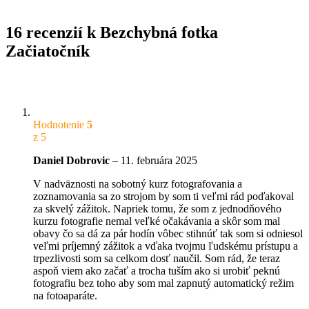
16 recenzií k
Bezchybná fotka
Začiatočník
Hodnotenie
5
z 5
Daniel Dobrovic
–
11. februára 2025
V nadväznosti na sobotný kurz fotografovania a
zoznamovania sa zo strojom by som ti veľmi rád poďakoval
za skvelý zážitok. Napriek tomu, že som z jednodňového
kurzu fotografie nemal veľké očakávania a skôr som mal
obavy čo sa dá za pár hodín vôbec stihnúť tak som si odniesol
veľmi príjemný zážitok a vďaka tvojmu ľudskému prístupu a
trpezlivosti som sa celkom dosť naučil. Som rád, že teraz
aspoň viem ako začať a trocha tuším ako si urobiť peknú
fotografiu bez toho aby som mal zapnutý automatický režim
na fotoaparáte.