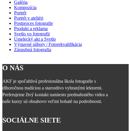
Galéria
Kompozícia
Portrét
Portrét v ateliéri
Postproces fotografie
Produkt a reklama
Svetlo vo fotografii
Umelecký akt a Svetlo
Výstavné súbory | Fotorekvalifikácia
Zásnubná fotografia
O NÁS
AKF je spoľahlivá profesionálna škola fotografie s
dlhoročnou tradíciou a starostlivo vybranými lektormi.
Preferujeme živý kontakt namiesto prednahratého videa a
naše kurzy sú obsahovo veľmi bohaté na podrobnosti.
SOCIÁLNE SIETE