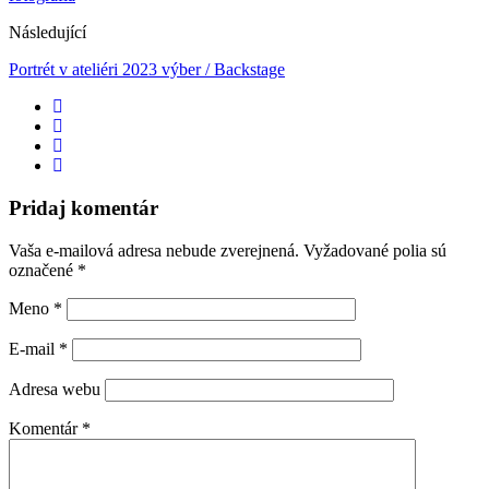
Následující
Portrét v ateliéri 2023 výber / Backstage
Pridaj komentár
Vaša e-mailová adresa nebude zverejnená.
Vyžadované polia sú
označené
*
Meno
*
E-mail
*
Adresa webu
Komentár
*