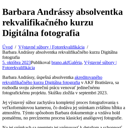
Barbara Andrássy absolventka
rekvalifikačného kurzu
Digitálna fotografia
Úvod
Výstavné súbory | Fotorekvalifikácia
Barbara Andrássy absolventka rekvalifikačného kurzu Digitálna
fotografia
5. októbra 2023
Publikoval
brano.akf
Galéria
,
Výstavné súbory |
Fotorekvalifikácia
Barbara Andrássy, úspešná absolventka
akreditovaného
rekvalifikačného kurzu Digitálna fotografia
v AKF Bratislava, sa
rozhodla svoju záverečnú prácu venovať jedinečnému
fotografickému projektu. Skúšku zložila v septembri 2023.
Jej výstavný súbor zachytáva kompletný proces fotografovania s
veľkoformátovou kamerou, čo dodáva jej snímkam zvláštnu hĺbku a
atmosféru. Týmto spôsobom Barbara dokumentuje a vzdáva hold
pomalému, no precíznemu procesu klasickej analógovej fotografie.
Na jej snímkach sa premieta jej vnímavosť k detailom a schopnosť