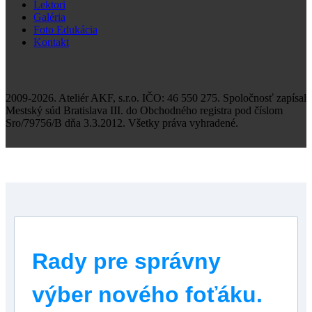
Lektori
Galéria
Foto Edukácia
Kontakt
2009-2026. Ateliér AKF, s.r.o. IČO: 46 550 275. Spoločnosť zapísal
Mestský súd Bratislava III. do Obchodného registra pod číslom
Sro/79756/B dňa 3.3.2012. Všetky práva vyhradené.
Rady pre správny
výber nového foťáku.