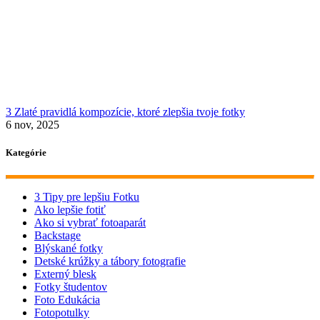
3 Zlaté pravidlá kompozície, ktoré zlepšia tvoje fotky
6 nov, 2025
Kategórie
3 Tipy pre lepšiu Fotku
Ako lepšie fotiť
Ako si vybrať fotoaparát
Backstage
Blýskané fotky
Detské krúžky a tábory fotografie
Externý blesk
Fotky študentov
Foto Edukácia
Fotopotulky