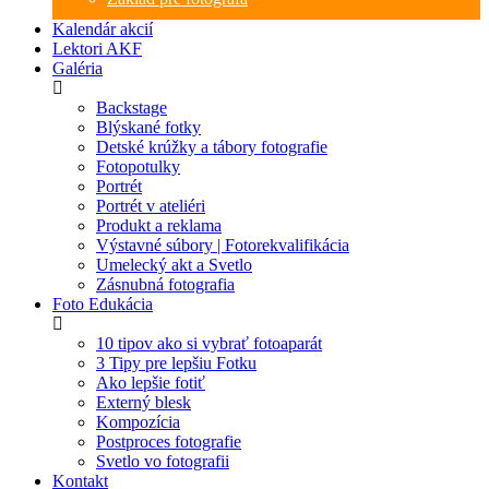
Kalendár akcií
Lektori AKF
Galéria
Backstage
Blýskané fotky
Detské krúžky a tábory fotografie
Fotopotulky
Portrét
Portrét v ateliéri
Produkt a reklama
Výstavné súbory | Fotorekvalifikácia
Umelecký akt a Svetlo
Zásnubná fotografia
Foto Edukácia
10 tipov ako si vybrať fotoaparát
3 Tipy pre lepšiu Fotku
Ako lepšie fotiť
Externý blesk
Kompozícia
Postproces fotografie
Svetlo vo fotografii
Kontakt