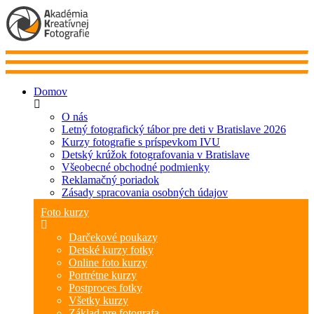
Domov
O nás
Letný fotografický tábor pre deti v Bratislave 2026
Kurzy fotografie s príspevkom IVU
Detský krúžok fotografovania v Bratislave
Všeobecné obchodné podmienky
Reklamačný poriadok
Zásady spracovania osobných údajov
Foto kurzy
Darčekové poukazy
Detské kurzy fotky
Online foto kurzy
Portrétne kurzy
Postproces fotky
Všetky kurzy
Základ pre fotografa