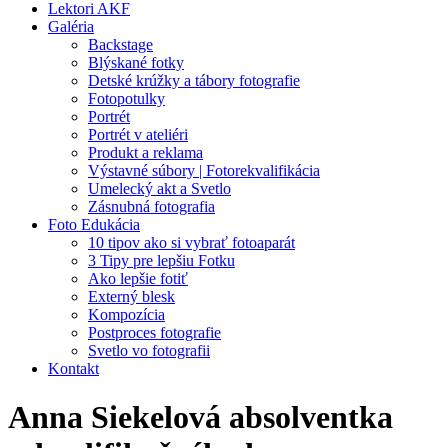
Lektori AKF
Galéria
Backstage
Blýskané fotky
Detské krúžky a tábory fotografie
Fotopotulky
Portrét
Portrét v ateliéri
Produkt a reklama
Výstavné súbory | Fotorekvalifikácia
Umelecký akt a Svetlo
Zásnubná fotografia
Foto Edukácia
10 tipov ako si vybrať fotoaparát
3 Tipy pre lepšiu Fotku
Ako lepšie fotiť
Externý blesk
Kompozícia
Postproces fotografie
Svetlo vo fotografii
Kontakt
Anna Siekelová absolventka