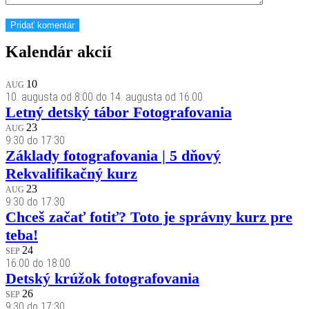
Kalendár akcií
10
AUG
10. augusta od 8:00
do
14. augusta od 16:00
Letný detský tábor Fotografovania
23
AUG
9:30
do
17:30
Základy fotografovania | 5 dňový
Rekvalifikačný kurz
23
AUG
9:30
do
17:30
Chceš začať fotiť? Toto je správny kurz pre
teba!
24
SEP
16:00
do
18:00
Detský krúžok fotografovania
26
SEP
9:30
do
17:30