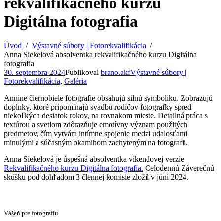
rekvalifikačného kurzu
Digitálna fotografia
Úvod
Výstavné súbory | Fotorekvalifikácia
Anna Siekelová absolventka rekvalifikačného kurzu Digitálna
fotografia
30. septembra 2024
Publikoval
brano.akf
Výstavné súbory |
Fotorekvalifikácia
,
Galéria
Annine čiernobiele fotografie obsahujú silnú symboliku. Zobrazujú
doplnky, ktoré pripomínajú svadbu rodičov fotografky spred
niekoľkých desiatok rokov, na rovnakom mieste. Detailná práca s
textúrou a svetlom zdôrazňuje emotívny význam použitých
predmetov, čím vytvára intímne spojenie medzi udalosťami
minulými a súčasným okamihom zachyteným na fotografii.
Anna Siekelová je úspešná absolventka víkendovej verzie
Rekvalifikačného kurzu Digitálna fotografia.
Celodennú Záverečnú
skúšku pod dohľadom 3 člennej komisie zložil v júni 2024.
Vášeň pre fotografiu