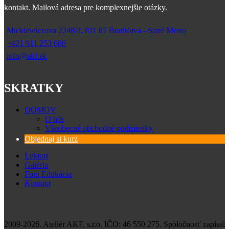
kontakt. Mailová adresa pre komplexnejšie otázky.
Mickiewiczova 2248/2, 811 07 Bratislava - Staré Mesto
+421 911 253 686
info@akf.sk
SKRATKY
DOMOV
O nás
Všeobecné obchodné podmienky
Zásady spracovania osobných údajov
Objednaj si kurz
Lektori
Galéria
Foto Edukácia
Kontakt
2009-2026. Ateliér AKF, s.r.o. IČO: 46 550 275. Spoločnosť zapísal