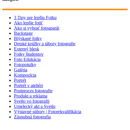
3 Tipy pre lepšiu Fotku
Ako lepšie fotiť
Ako si vybrať fotoaparát
Backstage
Blýskané fotky
Detské krúžky a tábory fotografie
Externý blesk
Fotky študentov
Foto Edukácia
Fotopotulky
Galéria
Kompozícia
Portrét
Portrét v ateliéri
Postproces fotografie
Produkt a reklama
Svetlo vo fotografii
Umelecký akt a Svetlo
Výstavné súbory | Fotorekvalifikácia
Zásnubná fotografia