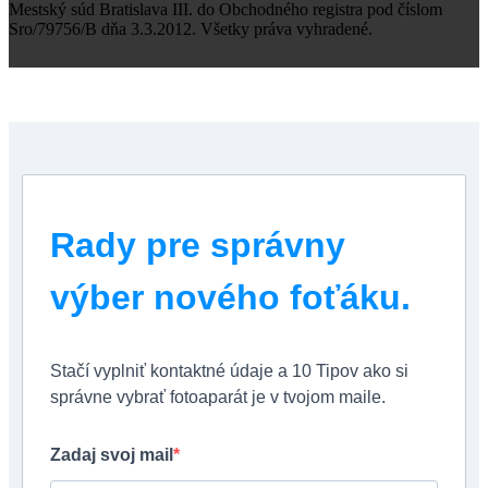
Mestský súd Bratislava III. do Obchodného registra pod číslom
Sro/79756/B dňa 3.3.2012. Všetky práva vyhradené.
Rady pre správny
výber nového foťáku.
Stačí vyplniť kontaktné údaje a 10 Tipov ako si
správne vybrať fotoaparát je v tvojom maile.
Zadaj svoj mail