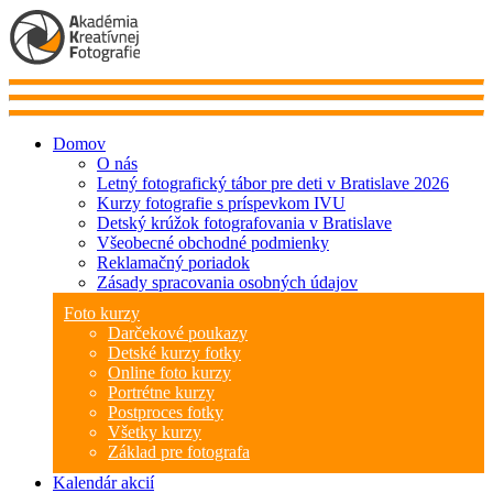
Domov
O nás
Letný fotografický tábor pre deti v Bratislave 2026
Kurzy fotografie s príspevkom IVU
Detský krúžok fotografovania v Bratislave
Všeobecné obchodné podmienky
Reklamačný poriadok
Zásady spracovania osobných údajov
Foto kurzy
Darčekové poukazy
Detské kurzy fotky
Online foto kurzy
Portrétne kurzy
Postproces fotky
Všetky kurzy
Základ pre fotografa
Kalendár akcií