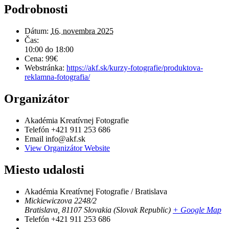
Podrobnosti
Dátum:
16. novembra 2025
Čas:
10:00 do 18:00
Cena:
99€
Webstránka:
https://akf.sk/kurzy-fotografie/produktova-
reklamna-fotografia/
Organizátor
Akadémia Kreatívnej Fotografie
Telefón
+421 911 253 686
Email
info@akf.sk
View Organizátor Website
Miesto udalosti
Akadémia Kreatívnej Fotografie / Bratislava
Mickiewiczova 2248/2
Bratislava
,
81107
Slovakia (Slovak Republic)
+ Google Map
Telefón
+421 911 253 686