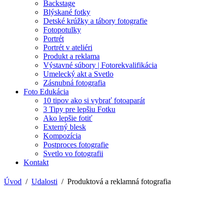
Backstage
Blýskané fotky
Detské krúžky a tábory fotografie
Fotopotulky
Portrét
Portrét v ateliéri
Produkt a reklama
Výstavné súbory | Fotorekvalifikácia
Umelecký akt a Svetlo
Zásnubná fotografia
Foto Edukácia
10 tipov ako si vybrať fotoaparát
3 Tipy pre lepšiu Fotku
Ako lepšie fotiť
Externý blesk
Kompozícia
Postproces fotografie
Svetlo vo fotografii
Kontakt
Úvod
Udalosti
Produktová a reklamná fotografia