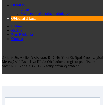
DOMOV
O nás
Všeobecné obchodné podmienky
Zásady spracovania osobných údajov
Objednaj si kurz
Lektori
Galéria
Foto Edukácia
Kontakt
2009-2026. Ateliér AKF, s.r.o. IČO: 46 550 275. Spoločnosť zapísal
Mestský súd Bratislava III. do Obchodného registra pod číslom
Sro/79756/B dňa 3.3.2012. Všetky práva vyhradené.