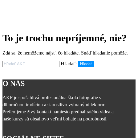
To je trochu nepríjemné, nie?
Zdá sa, že nemôžeme nájsť, čo hľadáte. Snáď hľadanie pomôže.
Hľadať:
Hľadať
O NÁS
AKF je spoľahlivá profesionálna škola fotografie s
dlhoročnou tradíciou a starostlivo vybranými lektormi.
Preferujeme živý kontakt namiesto prednahratého videa a
naše kurzy sú obsahovo veľmi bohaté na podrobnosti.