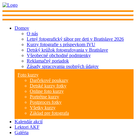
Domov
O nás
Letný fotografický tábor pre deti v Bratislave 2026
Kurzy fotografie s príspevkom IVU
Detský krúžok fotografovania v Bratislave
Všeobecné obchodné podmienky
Reklamačný poriadok
Zásady spracovania osobných údajov
Foto kurzy
Darčekové poukazy
Detské kurzy fotky
Online foto kurzy
Portrétne kurzy
Postproces fotky
Všetky kurzy
Základ pre fotografa
Kalendár akcií
Lektori AKF
Galéria