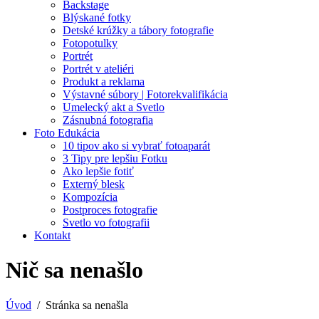
Backstage
Blýskané fotky
Detské krúžky a tábory fotografie
Fotopotulky
Portrét
Portrét v ateliéri
Produkt a reklama
Výstavné súbory | Fotorekvalifikácia
Umelecký akt a Svetlo
Zásnubná fotografia
Foto Edukácia
10 tipov ako si vybrať fotoaparát
3 Tipy pre lepšiu Fotku
Ako lepšie fotiť
Externý blesk
Kompozícia
Postproces fotografie
Svetlo vo fotografii
Kontakt
Nič sa nenašlo
Úvod
Stránka sa nenašla