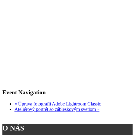
Event Navigation
«
Úprava fotografií Adobe Lightroom Classic
Ateliérový portrét so zábleskovým svetlom
»
O NÁS