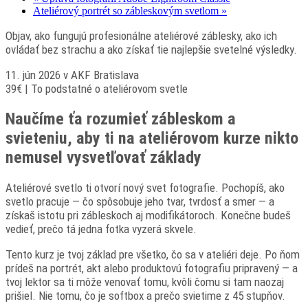
Ateliérový portrét so zábleskovým svetlom
»
Objav, ako fungujú profesionálne ateliérové záblesky, ako ich
ovládať bez strachu a ako získať tie najlepšie svetelné výsledky.
11. jún 2026 v AKF Bratislava
39€ | To podstatné o ateliérovom svetle
Naučíme ťa rozumieť zábleskom a
svieteniu, aby ti na ateliérovom kurze nikto
nemusel vysvetľovať základy
Ateliérové svetlo ti otvorí nový svet fotografie. Pochopíš, ako
svetlo pracuje — čo spôsobuje jeho tvar, tvrdosť a smer — a
získaš istotu pri zábleskoch aj modifikátoroch. Konečne budeš
vedieť, prečo tá jedna fotka vyzerá skvele.
Tento kurz je tvoj základ pre všetko, čo sa v ateliéri deje. Po ňom
prídeš na portrét, akt alebo produktovú fotografiu pripravený — a
tvoj lektor sa ti môže venovať tomu, kvôli čomu si tam naozaj
prišiel. Nie tomu, čo je softbox a prečo svietime z 45 stupňov.