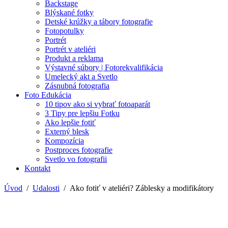
Backstage
Blýskané fotky
Detské krúžky a tábory fotografie
Fotopotulky
Portrét
Portrét v ateliéri
Produkt a reklama
Výstavné súbory | Fotorekvalifikácia
Umelecký akt a Svetlo
Zásnubná fotografia
Foto Edukácia
10 tipov ako si vybrať fotoaparát
3 Tipy pre lepšiu Fotku
Ako lepšie fotiť
Externý blesk
Kompozícia
Postproces fotografie
Svetlo vo fotografii
Kontakt
Úvod
Udalosti
Ako fotiť v ateliéri? Záblesky a modifikátory