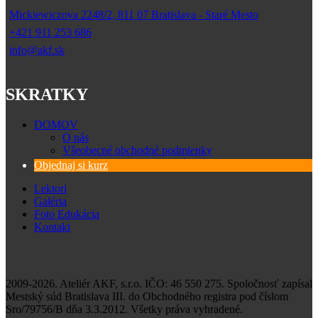
Mickiewiczova 2248/2, 811 07 Bratislava - Staré Mesto
+421 911 253 686
info@akf.sk
SKRATKY
DOMOV
O nás
Všeobecné obchodné podmienky
Zásady spracovania osobných údajov
Objednaj si kurz
Lektori
Galéria
Foto Edukácia
Kontakt
2009-2026. Ateliér AKF, s.r.o. IČO: 46 550 275. Spoločnosť zapísal
Mestský súd Bratislava III. do Obchodného registra pod číslom
Sro/79756/B dňa 3.3.2012. Všetky práva vyhradené.