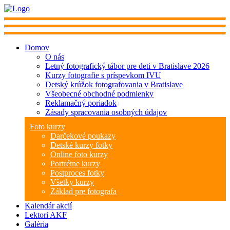
Domov
O nás
Letný fotografický tábor pre deti v Bratislave 2026
Kurzy fotografie s príspevkom IVU
Detský krúžok fotografovania v Bratislave
Všeobecné obchodné podmienky
Reklamačný poriadok
Zásady spracovania osobných údajov
Foto kurzy
Darčekové poukazy
Detské kurzy fotky
Online foto kurzy
Portrétne kurzy
Postproces fotky
Všetky kurzy
Základ pre fotografa
Kalendár akcií
Lektori AKF
Galéria