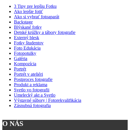
3 Tipy pre lepšiu Fotku
Ako lepšie fotiť
Ako si vybrať fotoaparát
Backstage
Blýskané fotky
Detské krúžky a tábory fotografie
Externý blesk
Fotky študentov
Foto Edukácia
Fotopotulky
Galéria
Kompozícia
Portrét
Portrét v ateliéri
Postproces fotografie
Produkt a reklama
Svetlo vo fotografii
Umelecký akt a Svetlo
Výstavné súbory | Fotorekvalifikácia
Zásnubná fotografia
O NÁS