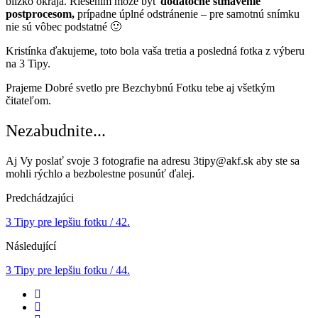
blízko okraja. Riešením môže byť
dodatočné stmavenie
postprocesom,
prípadne úplné odstránenie – pre samotnú snímku
nie sú vôbec podstatné 🙂
Kristínka ďakujeme, toto bola vaša tretia a posledná fotka z výberu
na 3 Tipy.
Prajeme Dobré svetlo pre Bezchybnú Fotku tebe aj všetkým
čitateľom.
Nezabudnite...
Aj Vy poslať svoje 3 fotografie na adresu 3tipy@akf.sk aby ste sa
mohli rýchlo a bezbolestne posunúť ďalej.
Predchádzajúci
3 Tipy pre lepšiu fotku / 42.
Následující
3 Tipy pre lepšiu fotku / 44.