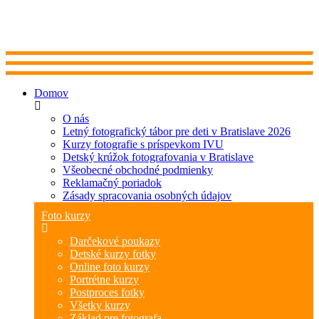
Domov
O nás
Letný fotografický tábor pre deti v Bratislave 2026
Kurzy fotografie s príspevkom IVU
Detský krúžok fotografovania v Bratislave
Všeobecné obchodné podmienky
Reklamačný poriadok
Zásady spracovania osobných údajov
Foto kurzy
Darčekové poukazy
Detské kurzy fotky
Online foto kurzy
Portrétne kurzy
Postproces fotky
Všetky kurzy
Základ pre fotografa