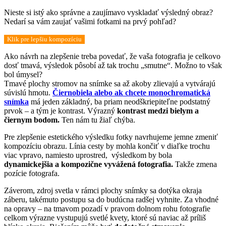
Nieste si istý ako správne a zaujímavo vyskladať výsledný obraz?
Nedarí sa vám zaujať vašimi fotkami na prvý pohľad?
Klik pre lepšiu kompozíciu
Ako návrh na zlepšenie treba povedať, že vaša fotografia je celkovo
dosť tmavá, výsledok pôsobí až tak trochu „smutne“. Možno to však
bol úmysel?
Tmavé plochy stromov na snímke sa až akoby zlievajú a vytvárajú
súvislú hmotu.
Čiernobiela alebo ak chcete monochromatická
snímka
má jeden základný, ba priam neodškriepiteľne podstatný
prvok – a tým je kontrast. Výrazný
kontrast medzi bielym a
čiernym bodom.
Ten nám tu žiaľ chýba.
Pre zlepšenie estetického výsledku fotky navrhujeme jemne zmeniť
kompozíciu obrazu. Línia cesty by mohla končiť v diaľke trochu
viac vpravo, namiesto uprostred, výsledkom by bola
dynamickejšia a kompozične vyvážená fotografia.
Takže zmena
pozície fotografa.
Záverom, zdroj svetla v rámci plochy snímky sa dotýka okraja
záberu, takémuto postupu sa do budúcna radšej vyhnite. Za vhodné
na opravy – na tmavom pozadí v pravom dolnom rohu fotografie
celkom výrazne vystupujú svetlé kvety, ktoré sú naviac až príliš