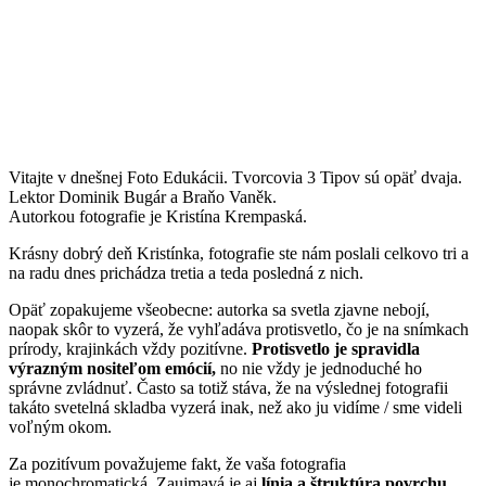
Vitajte v dnešnej Foto Edukácii. Tvorcovia 3 Tipov sú opäť dvaja.
Lektor Dominik Bugár a Braňo Vaněk.
Autorkou fotografie je Kristína Krempaská.
Krásny dobrý deň Kristínka, fotografie ste nám poslali celkovo tri a
na radu dnes prichádza tretia a teda posledná z nich.
Opäť zopakujeme všeobecne: autorka sa svetla zjavne nebojí,
naopak skôr to vyzerá, že vyhľadáva protisvetlo, čo je na snímkach
prírody, krajinkách vždy pozitívne.
Protisvetlo je spravidla
výrazným nositeľom emócií,
no nie vždy je jednoduché ho
správne zvládnuť. Často sa totiž stáva, že na výslednej fotografii
takáto svetelná skladba vyzerá inak, než ako ju vidíme / sme videli
voľným okom.
Za pozitívum považujeme fakt, že vaša fotografia
je monochromatická. Zaujmavá je aj
línia a štruktúra povrchu