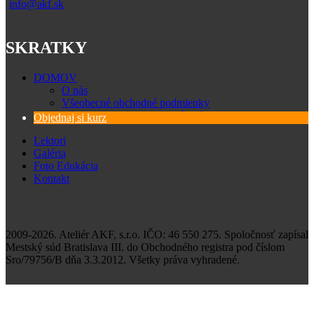
info@akf.sk
SKRATKY
DOMOV
O nás
Všeobecné obchodné podmienky
Zásady spracovania osobných údajov
Objednaj si kurz
Lektori
Galéria
Foto Edukácia
Kontakt
2009-2026. Ateliér AKF, s.r.o. IČO: 46 550 275. Spoločnosť zapísal
Mestský súd Bratislava III. do Obchodného registra pod číslom
Sro/79756/B dňa 3.3.2012. Všetky práva vyhradené.