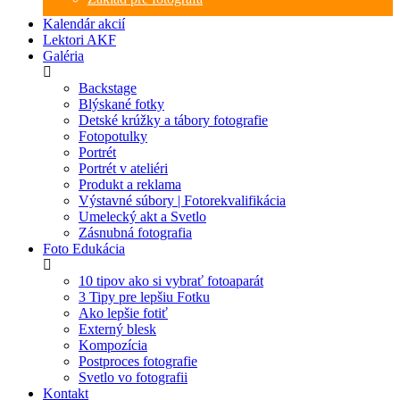
Kalendár akcií
Lektori AKF
Galéria
Backstage
Blýskané fotky
Detské krúžky a tábory fotografie
Fotopotulky
Portrét
Portrét v ateliéri
Produkt a reklama
Výstavné súbory | Fotorekvalifikácia
Umelecký akt a Svetlo
Zásnubná fotografia
Foto Edukácia
10 tipov ako si vybrať fotoaparát
3 Tipy pre lepšiu Fotku
Ako lepšie fotiť
Externý blesk
Kompozícia
Postproces fotografie
Svetlo vo fotografii
Kontakt