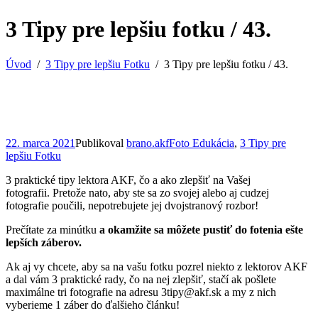
3 Tipy pre lepšiu fotku / 43.
Úvod
3 Tipy pre lepšiu Fotku
3 Tipy pre lepšiu fotku / 43.
22. marca 2021
Publikoval
brano.akf
Foto Edukácia
,
3 Tipy pre
lepšiu Fotku
3 praktické tipy lektora AKF, čo a ako zlepšiť na Vašej
fotografii. Pretože nato, aby ste sa zo svojej alebo aj cudzej
fotografie poučili, nepotrebujete jej dvojstranový rozbor!
Prečítate za minútku
a okamžite sa môžete pustiť do fotenia ešte
lepších záberov.
Ak aj vy chcete, aby sa na vašu fotku pozrel niekto z lektorov AKF
a dal vám 3 praktické rady, čo na nej zlepšiť, stačí ak pošlete
maximálne tri fotografie na adresu 3tipy@akf.sk a my z nich
vyberieme 1 záber do ďalšieho článku!