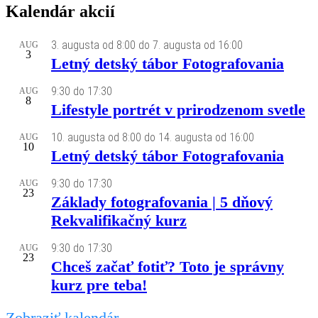
Kalendár akcií
3. augusta od 8:00
do
7. augusta od 16:00
AUG
3
Letný detský tábor Fotografovania
9:30
do
17:30
AUG
8
Lifestyle portrét v prirodzenom svetle
10. augusta od 8:00
do
14. augusta od 16:00
AUG
10
Letný detský tábor Fotografovania
9:30
do
17:30
AUG
23
Základy fotografovania | 5 dňový
Rekvalifikačný kurz
9:30
do
17:30
AUG
23
Chceš začať fotiť? Toto je správny
kurz pre teba!
Zobraziť kalendár