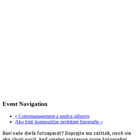
Event Navigation
«
Colormanagement a správa súborov
Ako fotiť kompozične perfektné fotografie
»
Baví vaše dieťa fotoaparát? Doprajte mu zážitok, nech vie
ako chutí pocit, keď umelec vystavuje svoje fotografie!