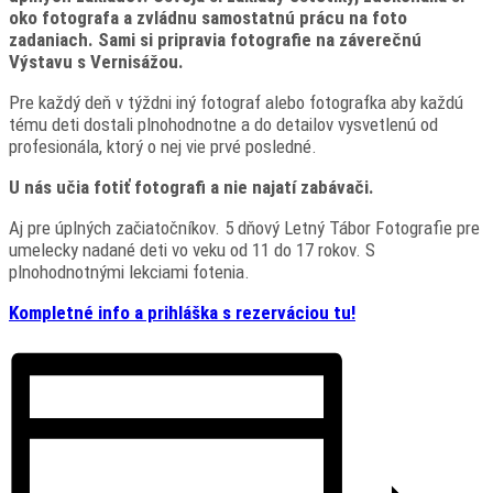
oko fotografa a zvládnu samostatnú prácu na foto
zadaniach. Sami si pripravia fotografie na záverečnú
Výstavu s Vernisážou.
Pre každý deň v týždni iný fotograf alebo fotografka aby každú
tému deti dostali plnohodnotne a do detailov vysvetlenú od
profesionála, ktorý o nej vie prvé posledné.
U nás učia fotiť fotografi a nie najatí zabávači.
Aj pre úplných začiatočníkov. 5 dňový Letný Tábor Fotografie pre
umelecky nadané deti vo veku od 11 do 17 rokov. S
plnohodnotnými lekciami fotenia.
Kompletné info a prihláška s rezerváciou tu!