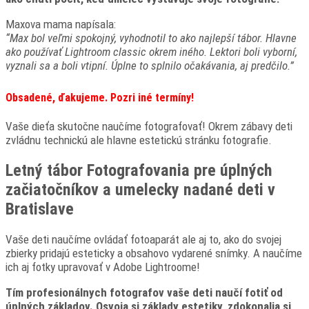
Maxova mama napísala:
“Max bol veľmi spokojný, vyhodnotil to ako najlepší tábor. Hlavne
ako používať Lightroom classic okrem iného. Lektori boli vyborní,
vyznali sa a boli vtipní. Úplne to splnilo očakávania, aj predčilo.”
Obsadené, ďakujeme. Pozri iné termíny!
Vaše dieťa skutočne naučíme fotografovať! Okrem zábavy deti
zvládnu technickú ale hlavne estetickú stránku fotografie.
Letný tábor Fotografovania pre úplných
začiatočníkov a umelecky nadané deti v
Bratislave
Vaše deti naučíme ovládať fotoaparát ale aj to, ako do svojej
zbierky pridajú esteticky a obsahovo vydarené snímky. A naučíme
ich aj fotky upravovať v Adobe Lightroome!
Tím profesionálnych fotografov vaše deti naučí fotiť od
úplných základov. Osvoja si základy estetiky, zdokonalia si