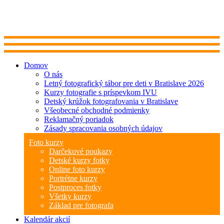
Domov
O nás
Letný fotografický tábor pre deti v Bratislave 2026
Kurzy fotografie s príspevkom IVU
Detský krúžok fotografovania v Bratislave
Všeobecné obchodné podmienky
Reklamačný poriadok
Zásady spracovania osobných údajov
Foto kurzy
Darčekové poukazy
Detské kurzy fotky
Online foto kurzy
Portrétne kurzy
Postproces fotky
Všetky kurzy
Základ pre fotografa
Kalendár akcií