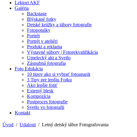
Lektori AKF
Galéria
Backstage
Blýskané fotky
Detské krúžky a tábory fotografie
Fotopotulky
Portrét
Portrét v ateliéri
Produkt a reklama
Výstavné súbory | Fotorekvalifikácia
Umelecký akt a Svetlo
Zásnubná fotografia
Foto Edukácia
10 tipov ako si vybrať fotoaparát
3 Tipy pre lepšiu Fotku
Ako lepšie fotiť
Externý blesk
Kompozícia
Postproces fotografie
Svetlo vo fotografii
Kontakt
Úvod
Udalosti
Letný detský tábor Fotografovania