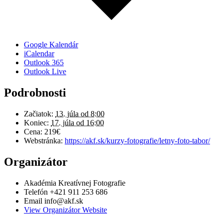
Google Kalendár
iCalendar
Outlook 365
Outlook Live
Podrobnosti
Začiatok:
13. júla od 8:00
Koniec:
17. júla od 16:00
Cena:
219€
Webstránka:
https://akf.sk/kurzy-fotografie/letny-foto-tabor/
Organizátor
Akadémia Kreatívnej Fotografie
Telefón
+421 911 253 686
Email
info@akf.sk
View Organizátor Website