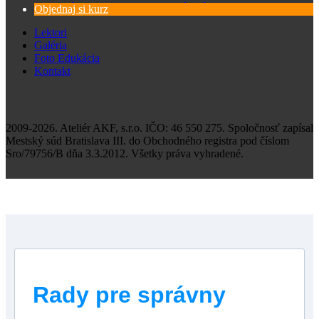
Zásady spracovania osobných údajov
Objednaj si kurz
Lektori
Galéria
Foto Edukácia
Kontakt
2009-2026. Ateliér AKF, s.r.o. IČO: 46 550 275. Spoločnosť zapísal
Mestský súd Bratislava III. do Obchodného registra pod číslom
Sro/79756/B dňa 3.3.2012. Všetky práva vyhradené.
Rady pre správny