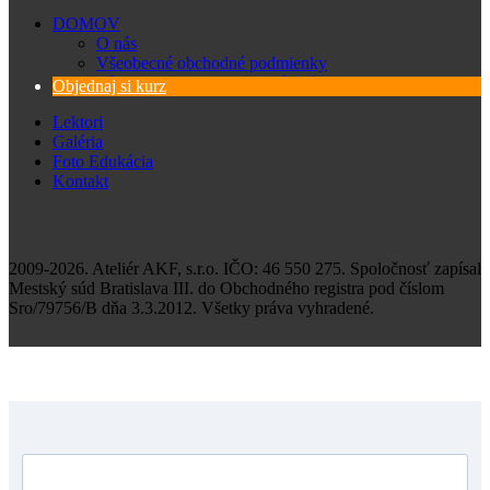
DOMOV
O nás
Všeobecné obchodné podmienky
Zásady spracovania osobných údajov
Objednaj si kurz
Lektori
Galéria
Foto Edukácia
Kontakt
2009-2026. Ateliér AKF, s.r.o. IČO: 46 550 275. Spoločnosť zapísal
Mestský súd Bratislava III. do Obchodného registra pod číslom
Sro/79756/B dňa 3.3.2012. Všetky práva vyhradené.