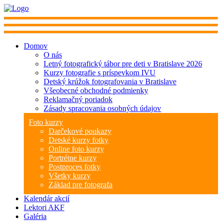
Domov
O nás
Letný fotografický tábor pre deti v Bratislave 2026
Kurzy fotografie s príspevkom IVU
Detský krúžok fotografovania v Bratislave
Všeobecné obchodné podmienky
Reklamačný poriadok
Zásady spracovania osobných údajov
Foto kurzy
Darčekové poukazy
Detské kurzy fotky
Online foto kurzy
Portrétne kurzy
Postproces fotky
Všetky kurzy
Základ pre fotografa
Kalendár akcií
Lektori AKF
Galéria