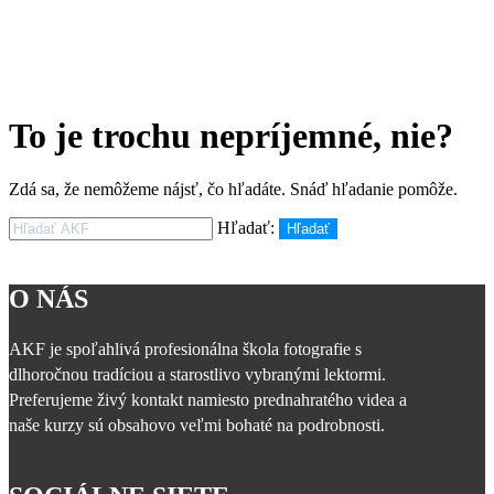
To je trochu nepríjemné, nie?
Zdá sa, že nemôžeme nájsť, čo hľadáte. Snáď hľadanie pomôže.
Hľadať:
Hľadať
O NÁS
AKF je spoľahlivá profesionálna škola fotografie s
dlhoročnou tradíciou a starostlivo vybranými lektormi.
Preferujeme živý kontakt namiesto prednahratého videa a
naše kurzy sú obsahovo veľmi bohaté na podrobnosti.