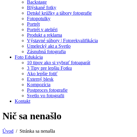
Backstage
Blýskané fotky
Detské krúžky a tábory fotografie
Fotopotulky
Portrét
Portrét v ateliéri
Produkt a reklama
Výstavné súbory | Fotorekvalifikácia
Umelecký akt a Svetlo
Zásnubná fotografia
Foto Edukácia
10 tipov ako si vybrať fotoaparát
3 Tipy pre lepšiu Fotku
Ako lepšie fotiť
Externý blesk
Kompozícia
Postproces fotografie
Svetlo vo fotografii
Kontakt
Nič sa nenašlo
Úvod
Stránka sa nenašla